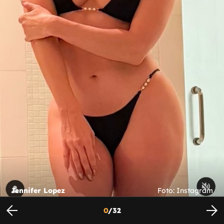
Jennifer Lopez
Foto: Instagram
0
/
32