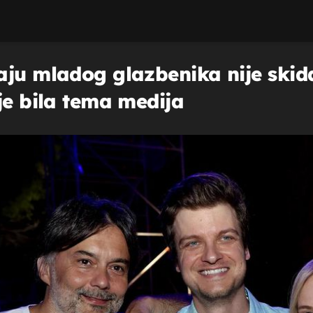
ju mladog glazbenika nije skida
je bila tema medija