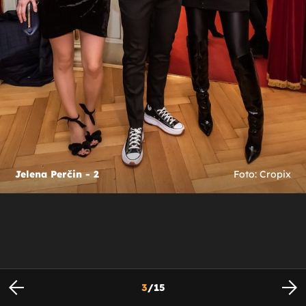
Jelena Perčin - 2
Foto: Cropix
3
/
15