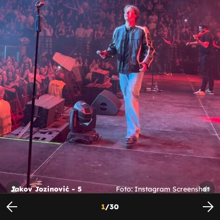
Jakov Jozinović - 5
Foto: Instagram Screenshot
1
/
30