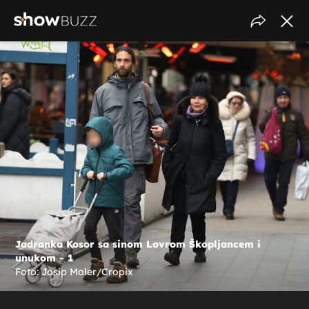
Jadranka Kosor sa sinom Lovrom Škopljancem i
unukom - 1
Foto: Josip Moler/Cropix