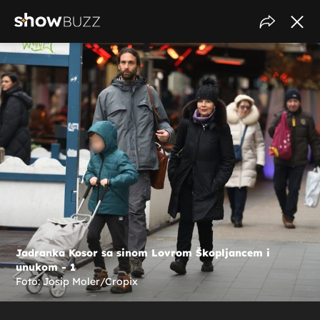
Jadranka Kosor sa sinom Lovrom Škopljancem i
unukom - 1
Foto: Josip Moler/Cropix