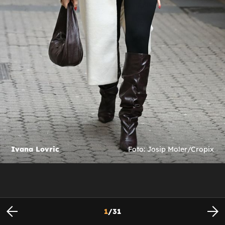
Ivana Lovric
Foto: Josip Moler/Cropix
1
/
31