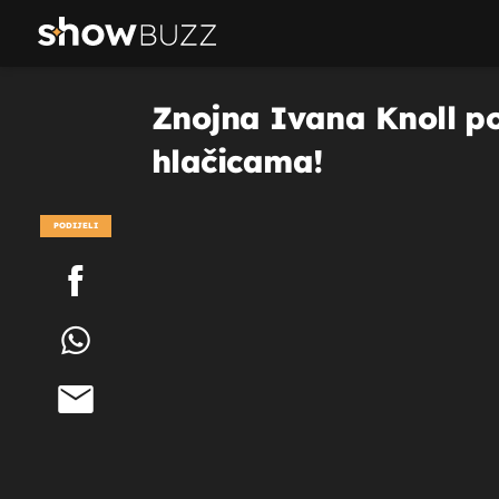
Znojna Ivana Knoll pok
hlačicama!
PODIJELI
POGLEDAJ