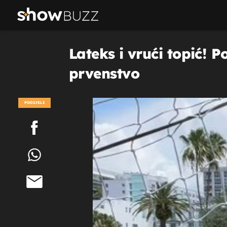
Lateks i vrući topić! 
prvenstvo
PODIJELI
POGLEDAJ