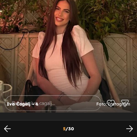
Iva Čagalj - 6
Foto: Instagram
5
/
30