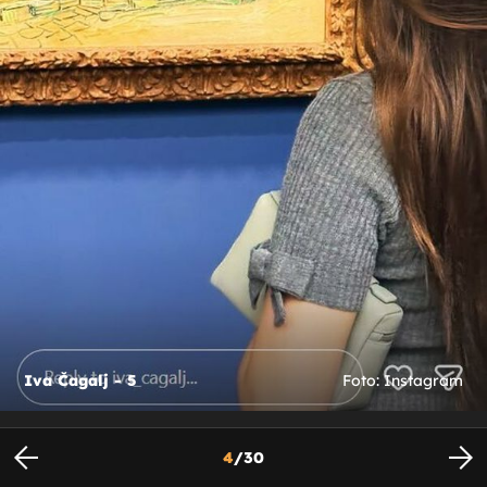
Iva Čagalj - 5
Foto: Instagram
4
/
30