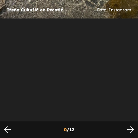
Irena Ćukušić ex Pecotić
Foto: Instagram
0
/
12