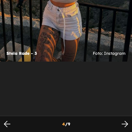
Stela Rade - 3
Foto: Instagram
4
/
9