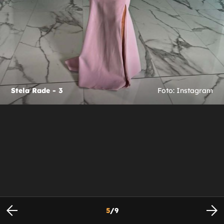
Stela Rade - 3
Foto: Instagram
5
/
9