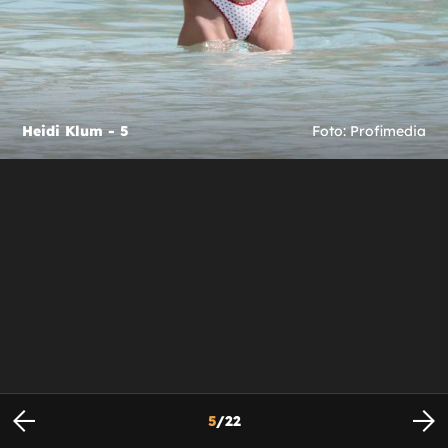
Heidi Klum - 5
Foto: Profimedia
5
/
22