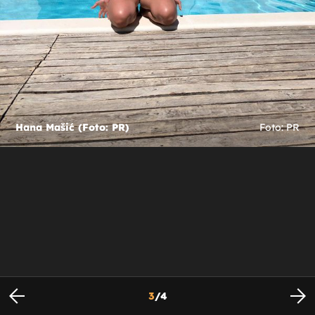
Hana Mašić (Foto: PR)
Foto: PR
3
/
4