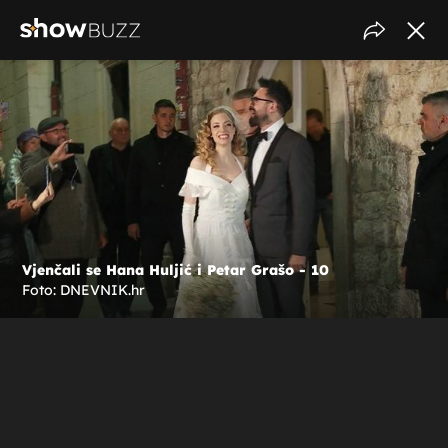
Vjenčali se Hana Huljić i Petar Grašo - 10
Foto: DNEVNIK.hr