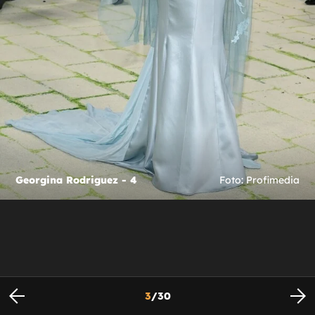
Georgina Rodriguez - 4
Foto: Profimedia
3
/
30