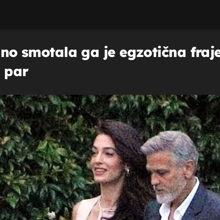
, no smotala ga je egzotična fraj
i par