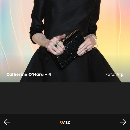
Catherine O'Hara - 4
Foto: Afp
0
/
12