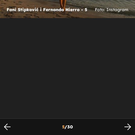
Fani Stipković i Fernando Hierro - 5
Foto: Instagram
5
/
30