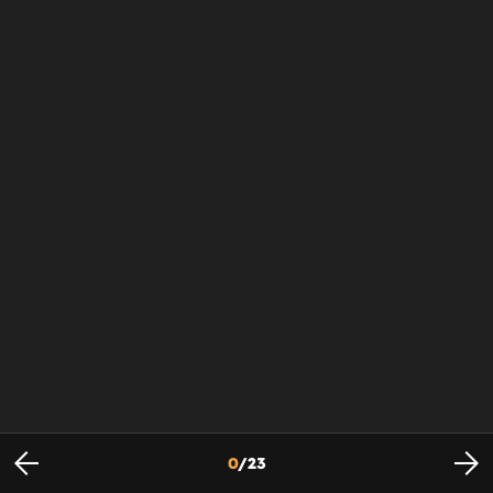
0
/
23