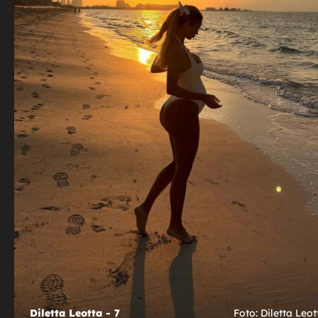
23
+
7
TRUDNIČKE MUKE
su plan
Trudnice, suosjećate? Lana Jurčević ša
na vlastiti račun nasmijala pratitelje:
''Nisam daleko...''
a Leotta
Diletta Leotta - 2
Diletta Leotta - 1
Diletta Leotta - 2
Diletta Leotta - 1
Diletta Leotta
Diletta Leotta - 2
Diletta Leotta - 5
Diletta Leotta
Diletta Leotta - 6
Diletta Leotta - 5
Diletta Leotta - 4
Diletta Leotta - 2
Diletta Leotta
Diletta Leotta - 1
Diletta Leotta
Diletta Leotta
Diletta Leotta
Diletta Leotta
Diletta Leotta
Diletta Leotta - 3
Diletta Leotta
Diletta Leotta
Diletta Leotta
Diletta Leotta - 8
Diletta Leotta - 7
Diletta Leotta - 6
Diletta Leotta - 4
Diletta Leotta
Diletta Leotta
Diletta Leotta
Diletta Leotta - 4
Diletta Leotta - 3
Diletta Leotta - 2
Diletta Leotta
Foto: Diletta Le
Foto: Diletta Le
Foto: Diletta Le
Foto: Diletta Le
Foto: Diletta Le
Foto: Diletta Le
Foto: Diletta Le
Foto: Diletta 
Foto: Diletta 
Foto: Diletta 
Foto: Diletta 
Foto: Diletta 
Foto: Diletta 
Foto: Diletta 
Foto: Diletta 
Foto: Insta
Fot
Fo
Fo
Fo