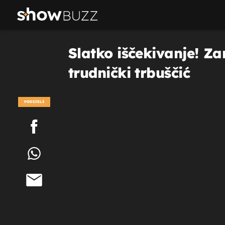
Slatko iščekivanje! Z
trudnički trbuščić
PODIJELI
POGLEDAJ