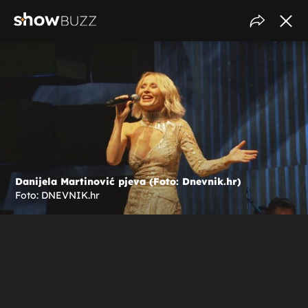
Danijela Martinović pjeva (Foto: Dnevnik.hr)
Foto: DNEVNIK.hr