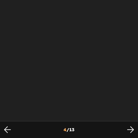
4
/
13