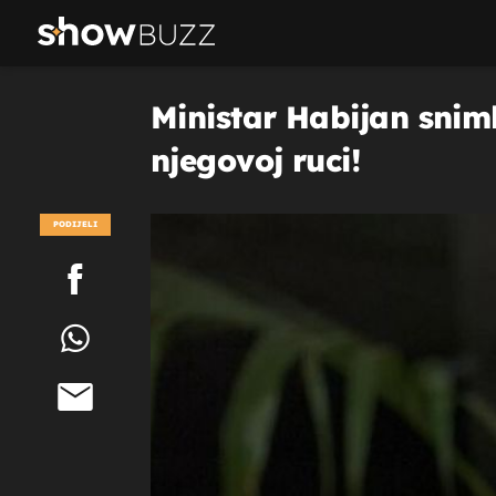
Ministar Habijan snim
njegovoj ruci!
PODIJELI
POGLEDAJ