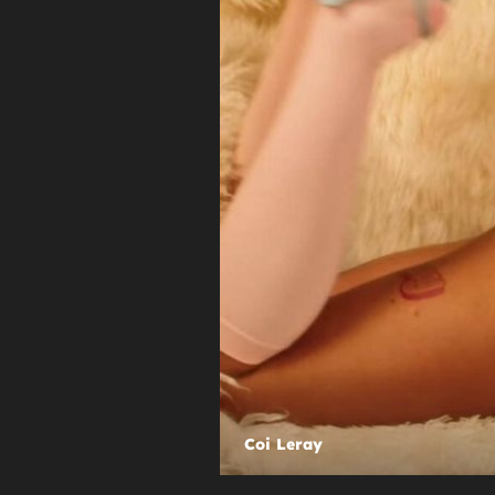
+
DETALJ PRIVUKAO POGLEDE
Prepoznajete li je? Svjetski slavna
ljepotica iznenadila drastičnom
promjenom
Coi Leray
Coi Leray
Co