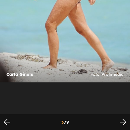
Carla Ginola
Foto: Profimedia
3
/
9