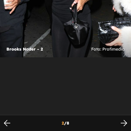
Brooks Nader - 2
Foto: Profimedia
2
/
8