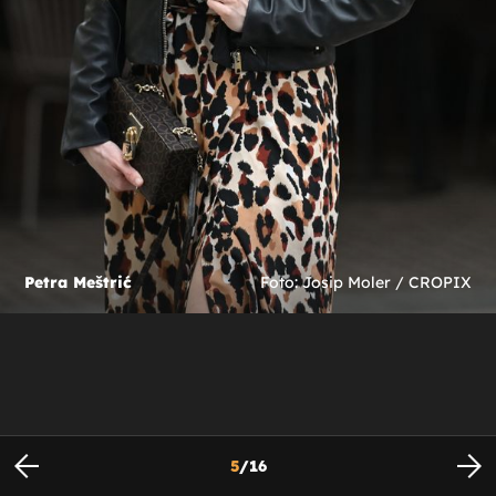
Petra Meštrić
Foto: Josip Moler / CROPIX
5
/
16