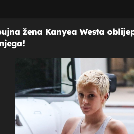
bujna žena Kanyea Westa oblijep
 njega!