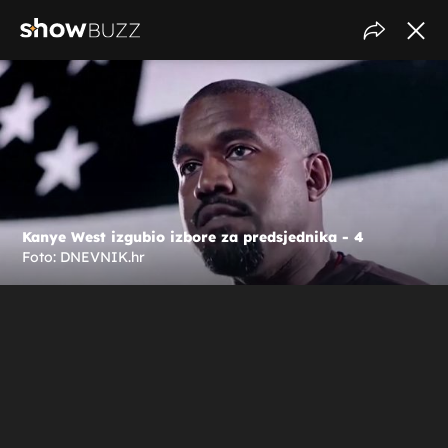
Kanye West izgubio izbore za predsjednika - 4
Foto: DNEVNIK.hr