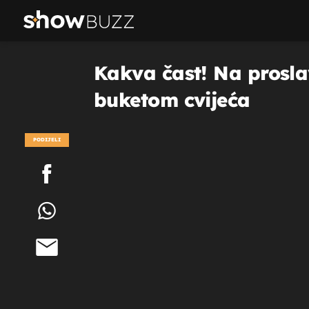
Kakva čast! Na proslav
buketom cvijeća
PODIJELI
POGLEDAJ