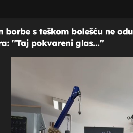
m borbe s teškom bolešću ne odu
ra: ''Taj pokvareni glas...''