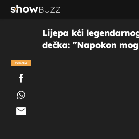
Lijepa kći legendarnog
dečka: "Napokon mogu
PODIJELI
POGLEDAJ