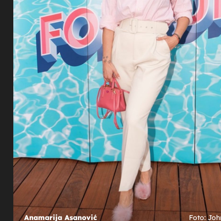
22
+
26
ROMANTIČNI BIJEG
kćeri
Anamarija Asanović pokazala kako je
 je
proslavila prvu godišnjicu braka
nović
Anamarija Asanović
Foto: Jo