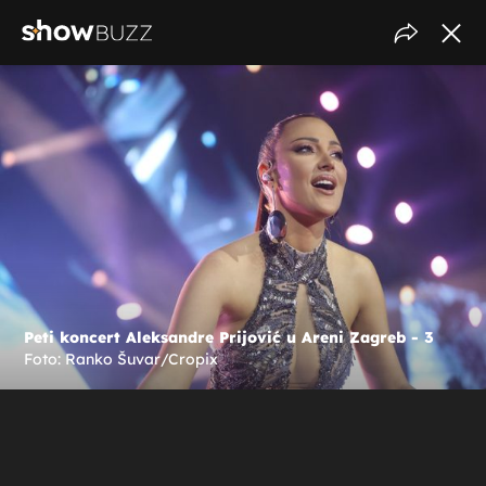
Peti koncert Aleksandre Prijović u Areni Zagreb - 3
Foto: Ranko Šuvar/Cropix