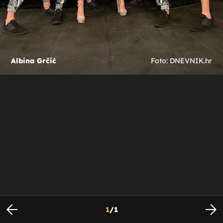
Albina Grčić
Foto: DNEVNIK.hr
1
/
1