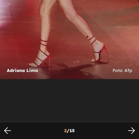
Adriana Lima
Foto: Afp
2
/
15