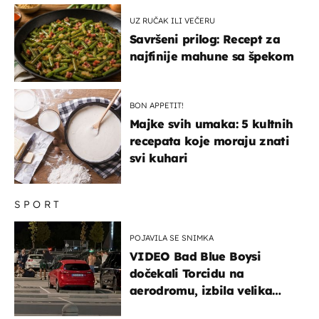
UZ RUČAK ILI VEČERU
Savršeni prilog: Recept za
najfinije mahune sa špekom
BON APPETIT!
Majke svih umaka: 5 kultnih
recepata koje moraju znati
svi kuhari
SPORT
POJAVILA SE SNIMKA
VIDEO Bad Blue Boysi
dočekali Torcidu na
aerodromu, izbila velika
masovna tučnjava