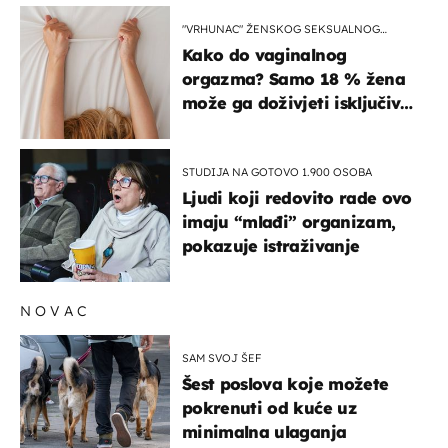
"VRHUNAC" ŽENSKOG SEKSUALNOG
ISKUSTVA
Kako do vaginalnog
orgazma? Samo 18 % žena
može ga doživjeti isključivo
na ovaj način
STUDIJA NA GOTOVO 1.900 OSOBA
Ljudi koji redovito rade ovo
imaju “mlađi” organizam,
pokazuje istraživanje
NOVAC
SAM SVOJ ŠEF
Šest poslova koje možete
pokrenuti od kuće uz
minimalna ulaganja