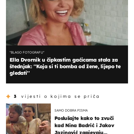
''BLAGO FOTOGRAFU''
Ella Dvornik u čipkastim gaćicama stala za
štednjak: ''Koja si ti bomba od žene, lijepo te
gledati''
3
vijesti o kojima se priča
SAMO DOBRA PISMA
Poslušajte kako to zvuči
kad Nina Badrić i Jakov
Jozinović zapjevaju