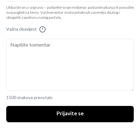
Uključite se u raspravu – podijelite svoje mišljenje, postavite pitanja ili ponudite
svoj pogled na temu. Vaš komentar može potaknuti zanimljiv dijalog i
obogatiti zajednicu našeg portala.
Važna obavijest
!
1500 znakova preostalo
Prijavite se