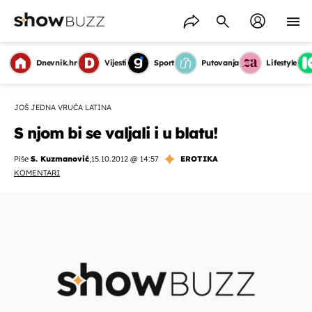
Dnevnik.hr
Vijesti
Sport
Putovanja
Lifestyle
JOŠ JEDNA VRUĆA LATINA
S njom bi se valjali i u blatu!
Piše
S. Kuzmanović
,
15.10.2012 @ 14:57
EROTIKA
KOMENTARI
OMOGUĆI OBAVIJESTI