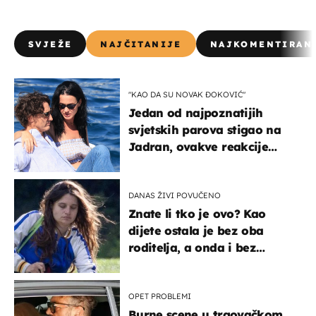
SVJEŽE
NAJČITANIJE
NAJKOMENTIRAN
"KAO DA SU NOVAK ĐOKOVIĆ"
Jedan od najpoznatijih
svjetskih parova stigao na
Jadran, ovakve reakcije
vjerojatno nisu očekivali
DANAS ŽIVI POVUČENO
Znate li tko je ovo? Kao
dijete ostala je bez oba
roditelja, a onda i bez
milijuna koje je trebala
naslijediti
OPET PROBLEMI
Burne scene u trgovačkom