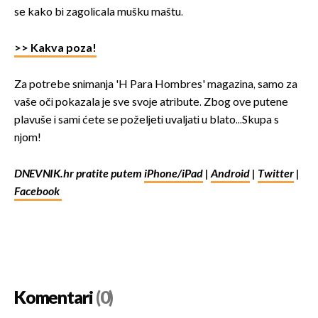
se kako bi zagolicala mušku maštu.
>> Kakva poza!
Za potrebe snimanja 'H Para Hombres' magazina, samo za
vaše oči pokazala je sve svoje atribute. Zbog ove putene
plavuše i sami ćete se poželjeti uvaljati u blato...Skupa s
njom!
DNEVNIK.hr pratite putem
iPhone/iPad
|
Android
|
Twitter
|
Facebook
Komentari
(0)