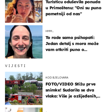
Turisticu oduševila ponuda
u Primoštenu: "Oni su puno
pametniji od nas"
HMM…
To rade samo psihopati:
Jedan detalj s mora može
vam otkriti puno o
prijateljima
VIJESTI
KOD BJELOVARA
FOTO/VIDEO Stižu prve
snimke! Sudarila se dva
vlaka: Više je ozlijeđenih,
hitne službe na terenu