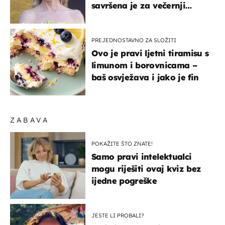
savršena je za večernji
izlazak na moru
PREJEDNOSTAVNO ZA SLOŽITI
Ovo je pravi ljetni tiramisu s
limunom i borovnicama –
baš osvježava i jako je fin
ZABAVA
POKAŽITE ŠTO ZNATE!
Samo pravi intelektualci
mogu riješiti ovaj kviz bez
ijedne pogreške
JESTE LI PROBALI?