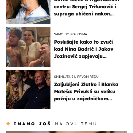
centru: Sergej Trifunović i
supruga uhićeni nakon
svađe!
SAMO DOBRA PISMA
Poslušajte kako to zvuči
kad Nina Badrić i Jakov
Jozinović zapjevaju
Oliverov hit!
SNIMLJENI U PRVOM REDU
Zaljubljeni Zlatko i Blanka
Mateša: Privukli su veliku
pažnju u zajedničkom
izlasku
IMAMO JOŠ
NA OVU TEMU