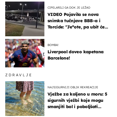
CIPELARILI GA DOK JE LEŽAO
VIDEO Pojavila se nova
snimka tučnjave BBB-a i
Torcide: "Je*ote, pa ubit će
ga!"
BOMBA!
Liverpool doveo kapetana
Barcelone!
ZDRAVLJE
NAJSIGURNIJI OBLIK REKREACIJE
Vježbe za koljeno u moru: 5
sigurnih vježbi koje mogu
smanjiti bol i poboljšati
pokretljivost