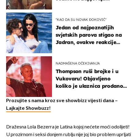
Oliverov hit!
"KAO DA SU NOVAK ĐOKOVIĆ"
Jedan od najpoznatijih
svjetskih parova stigao na
Jadran, ovakve reakcije
vjerojatno nisu očekivali
NADMAŠENA OČEKIVANJA
Thompson ruši brojke i u
Vukovaru! Objavljeno
koliko je ulaznica prodano
u kratkom vremenu
Prozujite s nama kroz sve showbizz vijesti dana –
Lajkajte Showbuzz!
Dražesna Lola Bezerra je Latina kojoj nećete moći odolijeti!
U prozirnom i seksi donjem rublju nije joj bio problem uprljati