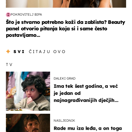
POKROVITELJ BIPA
Što je stvarno potrebno koži da zablista? Beauty
panel otvorio pitanja koja si i same često
postavljamo...
SVI
ČITAJU OVO
TV
DALEKI GRAD
Ima tek šest godina, a već
je jedan od
najnagrađivanijih dječjih
glumaca
NASLJEDNIK
Rade mu iza leđa, a on toga