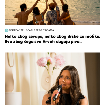
POKROVITELJ CARLSBERG CROATIA
Netko zbog ćevapa, netko zbog drške za motiku:
Evo zbog čega sve Hrvati duguju pivo...
moda & ljepota