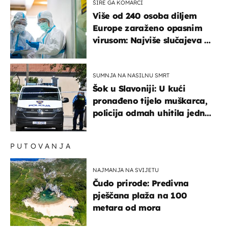
ŠIRE GA KOMARCI
Više od 240 osoba diljem
Europe zaraženo opasnim
virusom: Najviše slučajeva u
našem susjedstvu
SUMNJA NA NASILNU SMRT
Šok u Slavoniji: U kući
pronađeno tijelo muškarca,
policija odmah uhitila jednu
osobu
PUTOVANJA
NAJMANJA NA SVIJETU
Čudo prirode: Predivna
pješčana plaža na 100
metara od mora