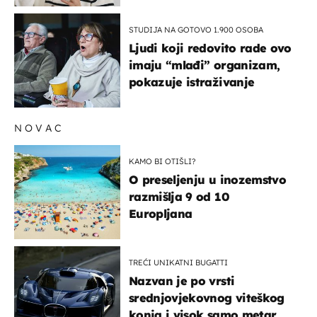
STUDIJA NA GOTOVO 1.900 OSOBA
Ljudi koji redovito rade ovo
imaju “mlađi” organizam,
pokazuje istraživanje
NOVAC
KAMO BI OTIŠLI?
O preseljenju u inozemstvo
razmišlja 9 od 10
Europljana
TREĆI UNIKATNI BUGATTI
Nazvan je po vrsti
srednjovjekovnog viteškog
konja i visok samo metar