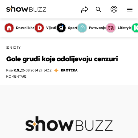
Dnevnik.hr
Vijesti
Sport
Putovanja
Lifestyle
SIN CITY
Gole grudi koje odolijevaju cenzuri
Piše
K.S.
,
26.08.2014 @ 14:12
EROTIKA
KOMENTARI
OMOGUĆI OBAVIJESTI