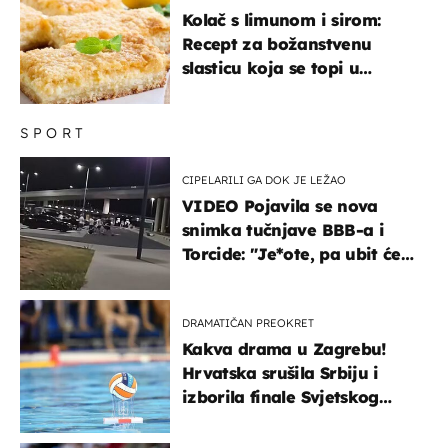
Kolač s limunom i sirom:
Recept za božanstvenu
slasticu koja se topi u
ustima
SPORT
CIPELARILI GA DOK JE LEŽAO
VIDEO Pojavila se nova
snimka tučnjave BBB-a i
Torcide: "Je*ote, pa ubit će
ga!"
DRAMATIČAN PREOKRET
Kakva drama u Zagrebu!
Hrvatska srušila Srbiju i
izborila finale Svjetskog
prvenstva