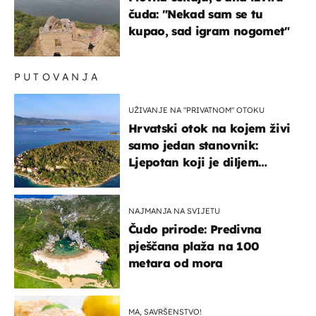
čuda: "Nekad sam se tu
kupao, sad igram nogomet"
PUTOVANJA
UŽIVANJE NA "PRIVATNOM" OTOKU
Hrvatski otok na kojem živi
samo jedan stanovnik:
Ljepotan koji je diljem
svijeta poznat po svojem
"bijelom zlatu"
NAJMANJA NA SVIJETU
Čudo prirode: Predivna
pješčana plaža na 100
metara od mora
MA, SAVRŠENSTVO!