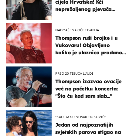
cijela Hrvatska! Kći
neprežaljenog pjevača
projurila špicom na dva
kotača
NADMAŠENA OČEKIVANJA
Thompson ruši brojke i u
Vukovaru! Objavljeno
koliko je ulaznica prodano
u kratkom vremenu
PRED 20 TISUĆA LJUDI
Thompson izazvao ovacije
već na početku koncerta:
"Što ću kad sam slab..."
"KAO DA SU NOVAK ĐOKOVIĆ"
Jedan od najpoznatijih
svjetskih parova stigao na