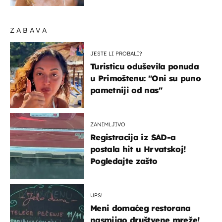
ZABAVA
JESTE LI PROBALI?
Turisticu oduševila ponuda
u Primoštenu: "Oni su puno
pametniji od nas"
ZANIMLJIVO
Registracija iz SAD-a
postala hit u Hrvatskoj!
Pogledajte zašto
UPS!
Meni domaćeg restorana
nasmijao društvene mreže!