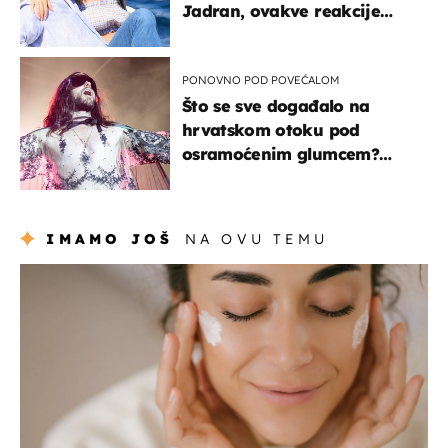
Jadran, ovakve reakcije
vjerojatno nisu očekivali
PONOVNO POD POVEĆALOM
Što se sve događalo na
hrvatskom otoku pod
osramoćenim glumcem?
Bizarni prizori i danas
izazivaju nevjericu
IMAMO JOŠ
NA OVU TEMU
moda & ljepota