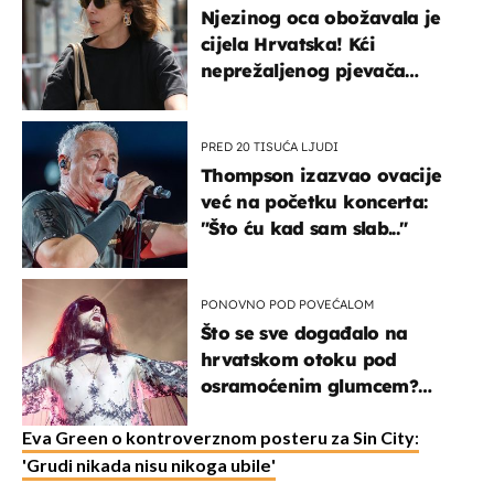
Njezinog oca obožavala je
cijela Hrvatska! Kći
neprežaljenog pjevača
projurila špicom na dva
kotača
PRED 20 TISUĆA LJUDI
Thompson izazvao ovacije
već na početku koncerta:
"Što ću kad sam slab..."
PONOVNO POD POVEĆALOM
Što se sve događalo na
hrvatskom otoku pod
osramoćenim glumcem?
Bizarni prizori i danas
izazivaju nevjericu
Eva Green o kontroverznom posteru za Sin City:
'Grudi nikada nisu nikoga ubile'