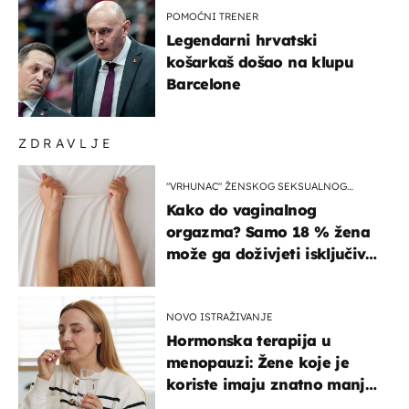
POMOĆNI TRENER
Legendarni hrvatski
košarkaš došao na klupu
Barcelone
ZDRAVLJE
"VRHUNAC" ŽENSKOG SEKSUALNOG
ISKUSTVA
Kako do vaginalnog
orgazma? Samo 18 % žena
može ga doživjeti isključivo
na ovaj način
NOVO ISTRAŽIVANJE
Hormonska terapija u
menopauzi: Žene koje je
koriste imaju znatno manji
rizik od ovoga