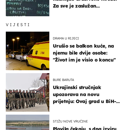
Za sve je zaslužan
urnebesan naziv jela
VIJESTI
DRAMA U RIJECI
Urušio se balkon kuće, na
njemu bile dvije osobe:
"Život im je visio o koncu"
BURE BARUTA
Ukrajinski stručnjak
upozorava na novu
prijetnju: Ovaj grad u BiH-u
bi mogao biti žarište
STIŽU NOVE VRUĆINE
Plovila čekaju, s dna izviru