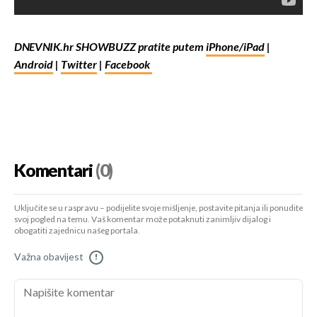
DNEVNIK.hr SHOWBUZZ pratite putem
iPhone/iPad
|
Android
|
Twitter
|
Facebook
Komentari
(0)
Uključite se u raspravu – podijelite svoje mišljenje, postavite pitanja ili ponudite
svoj pogled na temu. Vaš komentar može potaknuti zanimljiv dijalog i
obogatiti zajednicu našeg portala.
Važna obavijest
!