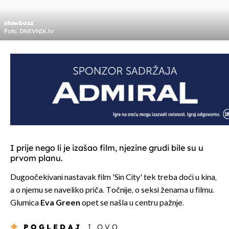
showbuzz
Foto: DNEVNIK.hr
I prije nego li je izašao film, njezine grudi bile su u
prvom planu.
Dugoočekivani nastavak film 'Sin City' tek treba doći u kina,
a o njemu se naveliko priča. Točnije, o seksi ženama u filmu.
Glumica
Eva Green
opet se našla u centru pažnje.
POGLEDAJ
I OVO