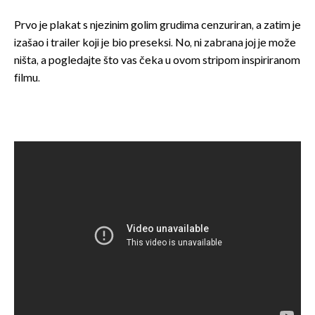
Prvo je plakat s njezinim golim grudima cenzuriran, a zatim je
izašao i trailer koji je bio preseksi. No, ni zabrana joj je može
ništa, a pogledajte što vas čeka u ovom stripom inspiriranom
filmu.