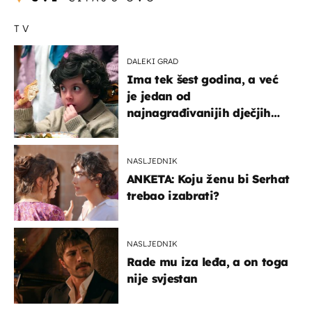
TV
DALEKI GRAD
Ima tek šest godina, a već
je jedan od
najnagrađivanijih dječjih
glumaca
NASLJEDNIK
ANKETA: Koju ženu bi Serhat
trebao izabrati?
NASLJEDNIK
Rade mu iza leđa, a on toga
nije svjestan