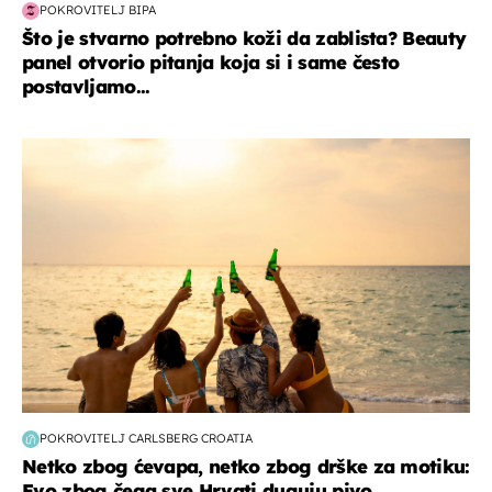
POKROVITELJ BIPA
Što je stvarno potrebno koži da zablista? Beauty
panel otvorio pitanja koja si i same često
postavljamo...
zanimljivosti
POKROVITELJ CARLSBERG CROATIA
Netko zbog ćevapa, netko zbog drške za motiku:
Evo zbog čega sve Hrvati duguju pivo...