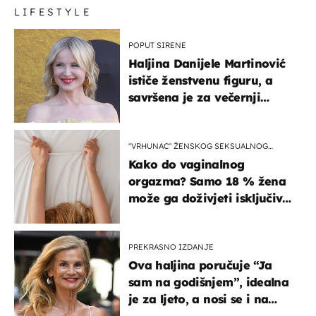
LIFESTYLE
POPUT SIRENE
Haljina Danijele Martinović
ističe ženstvenu figuru, a
savršena je za večernji
izlazak na moru
"VRHUNAC" ŽENSKOG SEKSUALNOG
ISKUSTVA
Kako do vaginalnog
orgazma? Samo 18 % žena
može ga doživjeti isključivo
na ovaj način
PREKRASNO IZDANJE
Ova haljina poručuje “Ja
sam na godišnjem”, idealna
je za ljeto, a nosi se i na
zagrebačkoj špici