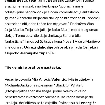
velikih gesta, teatralnih.
Beskrajno zabavno! Ti toliko
zračiš, mene si zabavio beskrajno.“, poručila mu je
oduševljeno Sandra, dok je Goran komentirao: „Fantastično,
glumački stvarno briljantno da uopće nije trebao ni Freddie i
nisi trebao niti jedan točan ton otpjevati.“ Pridruženi član
žirija Marko Tolja zaključio je kako Mario mora biti glumac,
dok je Tomo ustvrdio da je „imitacija Sandre bila
fantastična“. Iznos od 10 tisuća kuna Nova TV će u Marijevo
ime donirati
Udruzi gluhoslijepih osoba grada Osijeka i
Osječko-baranjske županije.
Tijek emisije pratite u nastavku:
Večer je otvorila
Mia Anočić Valentić
.
Mia je utjelovila
Michaela Jacksona s pjesmom "Black Or White".
„Nevjerojatna scenska snaga i jedno ovako vokalno
penetrativna invazivnost Michaela Jacksona došla je do
izražaja i definitivno se to osjetilo. Pokreti su bili
energični,