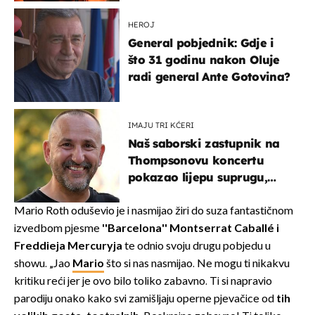
HEROJ
General pobjednik: Gdje i
što 31 godinu nakon Oluje
radi general Ante Gotovina?
IMAJU TRI KĆERI
Naš saborski zastupnik na
Thompsonovu koncertu
pokazao lijepu suprugu,
koja godinama izbjegava
javnost
Mario Roth oduševio je i nasmijao žiri do suza fantastičnom
izvedbom pjesme
''Barcelona''
Montserrat Caballé i
Freddieja Mercuryja
te odnio svoju drugu pobjedu u
showu. „Jao
Mario
što si nas nasmijao. Ne mogu ti nikakvu
kritiku reći jer je ovo bilo toliko zabavno. Ti si napravio
parodiju onako kako svi zamišljaju operne pjevačice od
tih