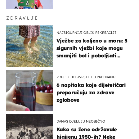
ZDRAVLJE
NAJSIGURNIJI OBLIK REKREACIJE
Vježbe za koljeno u moru: 5
sigurnih vježbi koje mogu
smanjiti bol i poboljšati
pokretljivost
VRIJEDI IH UVRSTITI U PREHRANU
6 napitaka koje dijetetičari
preporučuju za zdrave
zglobove
DANAS DJELUJU NEOBIČNO
Kako su žene održavale
higijenu 1950-ih? Neke