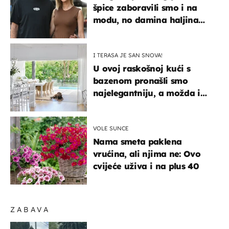
špice zaboravili smo i na
modu, no damina haljina
itekako nas se dojmila
I TERASA JE SAN SNOVA!
U ovoj raskošnoj kući s
bazenom pronašli smo
najelegantniju, a možda i
najljepšu bijelu kuhinju
VOLE SUNCE
Nama smeta paklena
vrućina, ali njima ne: Ovo
cvijeće uživa i na plus 40
ZABAVA