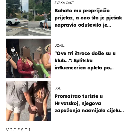
SVAKA ČAST
Bahato mu prepriječio
prijelaz, a ono što je pješak
napravio oduševilo je
društvene mreže
UŽAS…
"Ove tri štrace došle su u
klub…": Splitska
influencerica oplela po
ženama zbog užasnog
ponašanja
LOL
Promatrao turiste u
Hrvatskoj, njegova
zapažanja nasmijala cijelu
regiju
VIJESTI