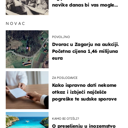
navike danas bi vas mogle
iznenaditi
NOVAC
POVOLJNO
Dvorac u Zagorju na aukciji.
Početna cijena 1,46 milijuna
eura
ZA POSLODAVCE
Kako ispravno dati nekome
otkaz i izbjeći najčešće
pogreške te sudske sporove
KAMO BI OTIŠLI?
O preseljenju u inozemstvo