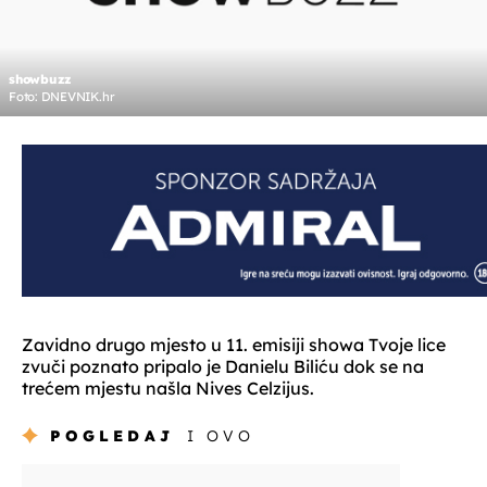
showbuzz
Foto: DNEVNIK.hr
Zavidno drugo mjesto u 11. emisiji showa Tvoje lice
zvuči poznato pripalo je Danielu Biliću dok se na
trećem mjestu našla Nives Celzijus.
POGLEDAJ
I OVO