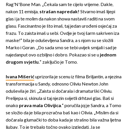
Rag'N'Bone Man. „Čekala sam te cijelo vrijeme. Dakle,
nakon 11 emisija,
strašan napredak!
Stvarno imaš lijepi
glas i ja te molim da nakon showa nastaviš raditi na svom
glasu. Fascinantno je što imaš, taj jedan urođeni osjećaj za
frazu. To zaista imaš u sebi. Ovdje je tvoj šarm sakriven iza
maske!“ bila je oduševljena Sandra, a s njom su se složili
Marko i Goran. „Do sada smo se tebi uvijek smijali i sad je
najedanput ovo ozbiljno i dobro. Pokazao si se u
jednom
drugom svjetlu.
“ zaključio je Tomo.
Ivana Mišerić
uprizorila je scenu iz filma Briljantin, a njezina
transformacija u Sandy, odnosno Oliviu Newton John
oduševila je žiri. „Zaista si dočarala i dramaturški Oliviu.
Prelijepa si, skinula si taj njezin svijetli drhtavi glas. Baš si
onako
prava mala Olivijica
.“ poručila joj je Sandra, a Tomo
se složio da je bila prozračna baš kao i Olivia. „Mislim da si
dočarala glumački to doba kada je strašno bila važna ljetna
ljubav. To je trebalo točno ovako izgledati. Ja se