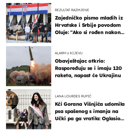
REZULTAT RAZMJENE
Zajedničko pismo mladih iz
Hrvatske i Srbije povodom
Oluje: "Ako si rođen nakon
'95..."
ALARM U KIJEVU
Obavještajac otkrio:
Raspoređuju se i imaju 120
raketa, napast će Ukrajinu
LANA LOURDES RUPIĆ
Kći Gorana Višnjića udomila
psa spašenog s imanja na
Učki pa ga vratila: Oglasio
se azil, majka odgovorila na
kritike