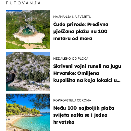
PUTOVANJA
NAJMANJA NA SVIJETU
Čudo prirode: Predivna
pješčana plaža na 100
metara od mora
NEDALEKO OD PLOČA
Skriveni vojni tuneli na jugu
Hrvatske: Omiljena
kupališta na koja lokalci u
miru dolaze roniti i skakati
u more
POKROVITELJ CORONA
Među 100 najboljih plaža
svijeta našla se i jedna
hrvatska