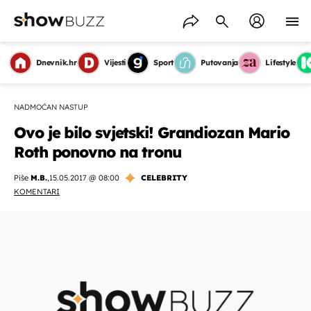
Dnevnik.hr
Vijesti
Sport
Putovanja
Lifestyle
NADMOĆAN NASTUP
Ovo je bilo svjetski! Grandiozan Mario
Roth ponovno na tronu
Piše
M.B.
,
15.05.2017 @ 08:00
CELEBRITY
KOMENTARI
OMOGUĆI OBAVIJESTI