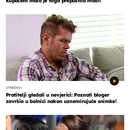
kupaćem malo je toga prepustila mašti
STRAŠNO!
Pratitelji gledali u nevjerici: Poznati bloger
završio u bolnici nakon uznemirujuće snimke!