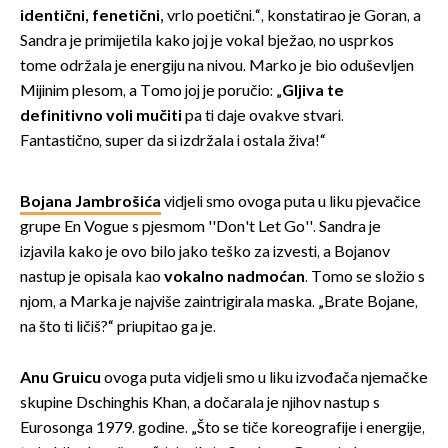
identični, fenetični,
vrlo poetični.“, konstatirao je Goran, a
Sandra je primijetila kako joj je vokal bježao, no usprkos
tome održala je energiju na nivou. Marko je bio oduševljen
Mijinim plesom, a Tomo joj je poručio: „
Gljiva te
definitivno voli mučiti
pa ti daje ovakve stvari.
Fantastično, super da si izdržala i ostala živa!“
Bojana Jambrošića
vidjeli smo ovoga puta u liku pjevačice
grupe En Vogue s pjesmom ''Don't Let Go''. Sandra je
izjavila kako je ovo bilo jako teško za izvesti, a Bojanov
nastup je opisala kao
vokalno nadmoćan
. Tomo se složio s
njom, a Marka je najviše zaintrigirala maska. „Brate Bojane,
na što ti ličiš?“ priupitao ga je.
Anu Gruicu
ovoga puta vidjeli smo u liku izvođača njemačke
skupine Dschinghis Khan, a dočarala je njihov nastup s
Eurosonga 1979. godine. „Što se tiče koreografije i energije,