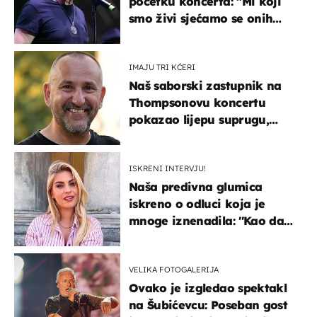
početku koncerta: "Mi koji
smo živi sjećamo se onih
koji nisu..."
IMAJU TRI KĆERI
Naš saborski zastupnik na
Thompsonovu koncertu
pokazao lijepu suprugu,
koja godinama izbjegava
javnost
ISKRENI INTERVJU!
Naša predivna glumica
iskreno o odluci koja je
mnoge iznenadila: ''Kao da
mi je veliki teret pao s leđa''
VELIKA FOTOGALERIJA
Ovako je izgledao spektakl
na Šubićevcu: Poseban gost