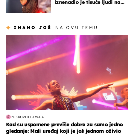
iznenadio je tisuće ljudi na
Thompsonovu koncertu
IMAMO JOŠ
NA OVU TEMU
kultura & zabava
POKROVITELJ WATA
Kad su uspomene previše dobre za samo jedno
gledanje: Mali uređaj koji je još jednom oživio