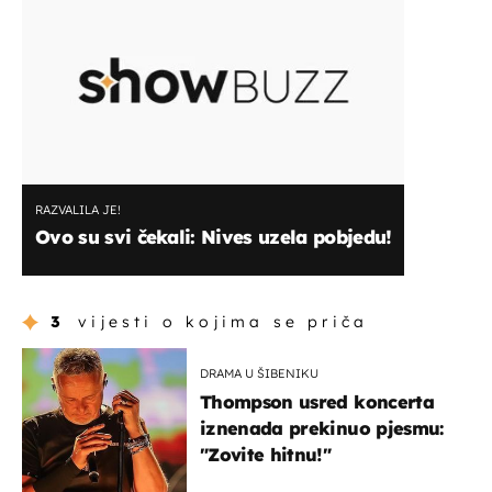
RAZVALILA JE!
Ovo su svi čekali: Nives uzela pobjedu!
3
vijesti o kojima se priča
DRAMA U ŠIBENIKU
Thompson usred koncerta
iznenada prekinuo pjesmu:
"Zovite hitnu!"