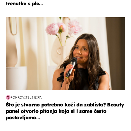
trenutke s ple...
moda & ljepota
POKROVITELJ BIPA
Što je stvarno potrebno koži da zablista? Beauty
panel otvorio pitanja koja si i same često
postavljamo...