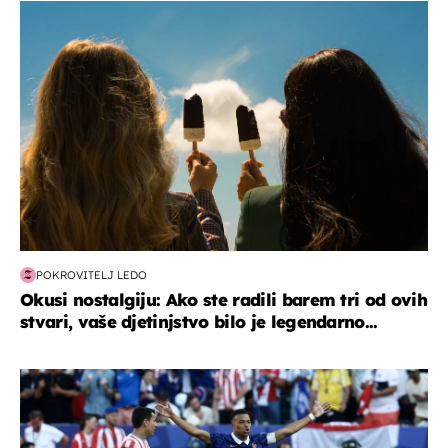
zdravlje & prehrana
POKROVITELJ LEDO
Okusi nostalgiju: Ako ste radili barem tri od ovih
stvari, vaše djetinjstvo bilo je legendarno...
svjetsko prvenstvo 2026