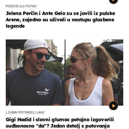
PODIJELILI FOTKE!
Jelena Perčin i Ante Gelo su se javili iz pulske
Arene, zajedno su uživali u nastupu glazbene
legende
LJUBAV POTVRDILI LANI
Gigi Hadid i slavni glumac potajno izgovorili
sudbonosno "da"? Jedan detalj s putovanja