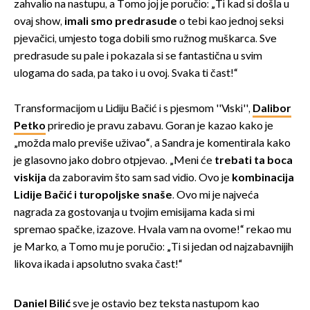
zahvalio na nastupu, a Tomo joj je poručio: „Ti kad si došla u
ovaj show,
imali smo predrasude
o tebi kao jednoj seksi
pjevačici, umjesto toga dobili smo ružnog muškarca. Sve
predrasude su pale i pokazala si se fantastična u svim
ulogama do sada, pa tako i u ovoj. Svaka ti čast!“
Transformacijom u Lidiju Bačić i s pjesmom ''Viski'',
Dalibor
Petko
priredio je pravu zabavu. Goran je kazao kako je
„možda malo previše uživao“, a Sandra je komentirala kako
je glasovno jako dobro otpjevao. „Meni će
trebati ta boca
viskija
da zaboravim što sam sad vidio. Ovo je
kombinacija
Lidije Bačić i turopoljske snaše
. Ovo mi je najveća
nagrada za gostovanja u tvojim emisijama kada si mi
spremao spačke, izazove. Hvala vam na ovome!“ rekao mu
je Marko, a Tomo mu je poručio: „Ti si jedan od najzabavnijih
likova ikada i apsolutno svaka čast!“
Daniel Bilić
sve je ostavio bez teksta nastupom kao