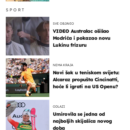
SPORT
SVE OBJAVIO
VIDEO Australac ošišao
Modrića i pokazao novu
Lukinu frizuru
NEMA KRAJA
Novi šok u teniskom svijetu:
Alcaraz propušta Cincinatti,
hoće li igrati na US Openu?
ODLAZI
Umirovila se jedna od
najboljih skijašica novog
doba