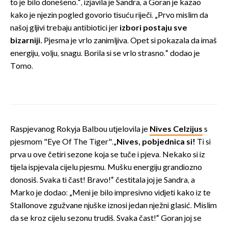
to je bilo donešeno.“, izjavila je Sandra, a Goran je kazao
kako je njezin pogled govorio tisuću riječi. „Prvo mislim da
našoj gljivi trebaju antibiotici jer
izbori postaju sve
bizarniji.
Pjesma je vrlo zanimljiva. Opet si pokazala da imaš
energiju, volju, snagu. Borila si se vrlo strasno.“ dodao je
Tomo.
Raspjevanog Rokyja Balbou utjelovila je
Nives Celzijus
s
pjesmom "Eye Of The Tiger".„
Nives, pobjednica si!
Ti si
prva u ove četiri sezone koja se tuče i pjeva. Nekako si iz
tijela ispjevala cijelu pjesmu. Mušku energiju grandiozno
donosiš. Svaka ti čast! Bravo!“ čestitala joj je Sandra, a
Marko je dodao: „Meni je bilo impresivno vidjeti kako iz te
Stallonove zgužvane njuške iznosi jedan nježni glasić. Mislim
da se kroz cijelu sezonu trudiš. Svaka čast!“ Goran joj se