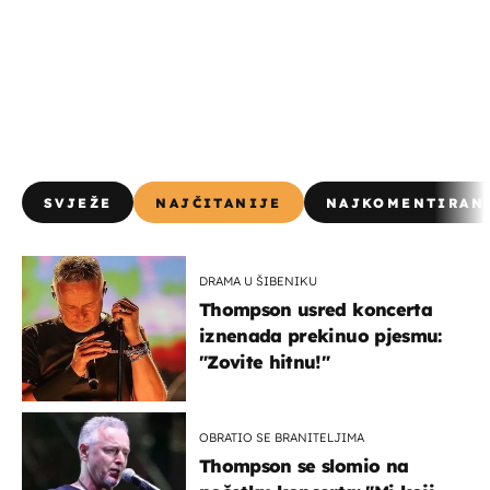
SVJEŽE
NAJČITANIJE
NAJKOMENTIRAN
DRAMA U ŠIBENIKU
Thompson usred koncerta
iznenada prekinuo pjesmu:
"Zovite hitnu!"
OBRATIO SE BRANITELJIMA
Thompson se slomio na