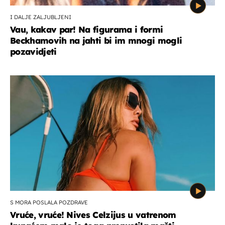
I DALJE ZALJUBLJENI
Vau, kakav par! Na figurama i formi
Beckhamovih na jahti bi im mnogi mogli
pozavidjeti
S MORA POSLALA POZDRAVE
Vruće, vruće! Nives Celzijus u vatrenom