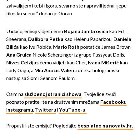
zahvaljujem i tebi i Igoru, stvarno ste napravili jednu lijepu
filmsku scenu.“ dodao je Goran.
U idućoj emisiji vidjet ćemo
Bojana Jambrošića
kao Ed
Sheerana,
Dalibora Petka
kao Helenu Paparizou,
Daniela
Bilića
kao Ivu Robića,
Mario Roth
postat će James Brown,
Ana Gruica
Nicole Scherzinger iz grupe Pussycat Dolls,
Nives Celzijus
ćemo vidjeti kao Cher,
Ivanu Mišerić
kao
Lady Gagu, a
Miu Anočić Valentić
čeka hologramski
nastup sa Siom i Seanom Paulom.
Osim na
službenoj stranici showa
, Tvoje lice zvuči
poznato pratite i te na društvenim mrežama
Facebooku
,
Instagramu
,
Twitteru
i
YouTube-u.
Propustili ste emisiju? Pogledajte
besplatno na novatv.hr.