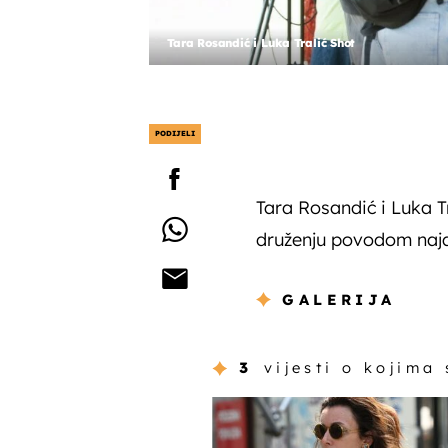
Tara Rosandić i Luka Tralić Shot
PODIJELI
Tara Rosandić i Luka Tr
druženju povodom naja
GALERIJA
3
vijesti o kojima