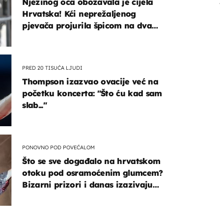
Njezinog oca obožavala je cijela
Hrvatska! Kći neprežaljenog
pjevača projurila špicom na dva
kotača
PRED 20 TISUĆA LJUDI
Thompson izazvao ovacije već na
početku koncerta: "Što ću kad sam
slab..."
PONOVNO POD POVEĆALOM
Što se sve događalo na hrvatskom
otoku pod osramoćenim glumcem?
Bizarni prizori i danas izazivaju
nevjericu