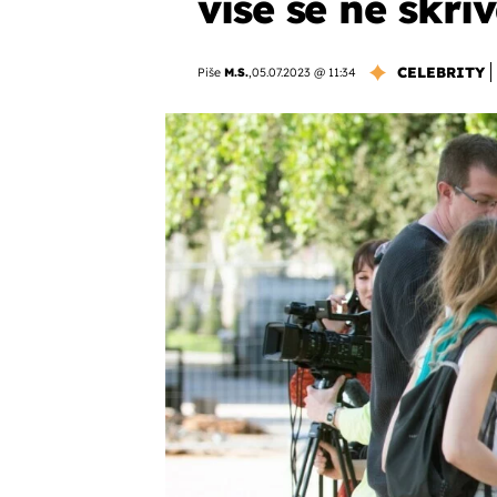
više se ne skriv
CELEBRITY
Piše
M.S.
,
05.07.2023 @ 11:34