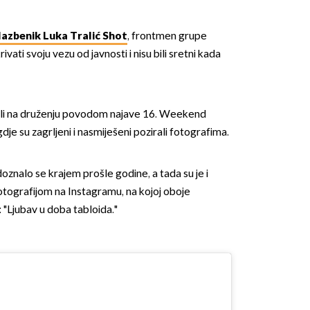
lazbenik Luka Tralić Shot
, frontmen grupe
ivati svoju vezu od javnosti i nisu bili sretni kada
ili na druženju povodom najave 16. Weekend
je su zagrljeni i nasmiješeni pozirali fotografima.
oznalo se krajem prošle godine, a tada su je i
otografijom na Instagramu, na kojoj oboje
: "Ljubav u doba tabloida."