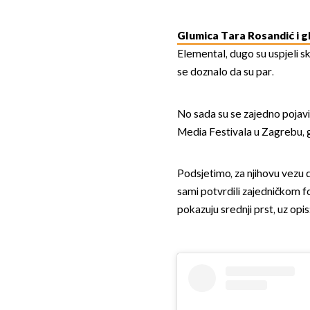
Glumica Tara Rosandić i g
Elemental, dugo su uspjeli skr
se doznalo da su par.
No sada su se zajedno pojav
Media Festivala u Zagrebu, gd
Podsjetimo, za njihovu vezu d
sami potvrdili zajedničkom f
pokazuju srednji prst, uz opis