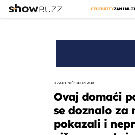
CELEBRITY
ZANIMLJ
U ZAJEDNIČKOM IZLASKU
Ovaj domaći pa
se doznalo za n
pokazali i nep