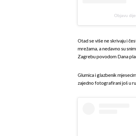
Objavu dije
Otad se više ne skrivaju i če
mrežama, a nedavno su snimlj
Zagrebu povodom Dana pla
Glumica i glazbenik mjesecima
zajedno fotografirani još u