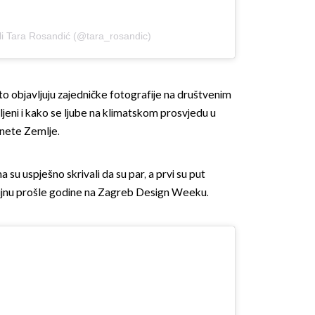
li Tara Rosandić (@tara_rosandic)
sto objavljuju zajedničke fotografije na društvenim
eni i kako se ljube na klimatskom prosvjedu u
nete Zemlje.
 su uspješno skrivali da su par, a prvi su put
 rujnu prošle godine na Zagreb Design Weeku.