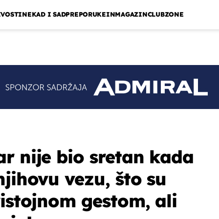
IVOSTI
NEKAD I SAD
PREPORUKE
INMAGAZIN
CLUBZONE
r nije bio sretan kada
jihovu vezu, što su
ristojnom gestom, ali