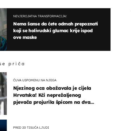
NEVJEROJATNA TRANSFORMACIJA!
Nema šanse da ćete odmah prepoznati
koji se holivudski glumac krije ispod
ove maske
 se priča
ČUVA USPOMENU NA NJEGA
Njezinog oca obožavala je cijela
Hrvatska! Kći neprežaljenog
pjevača projurila špicom na dva
kotača
PRED 20 TISUĆA LJUDI