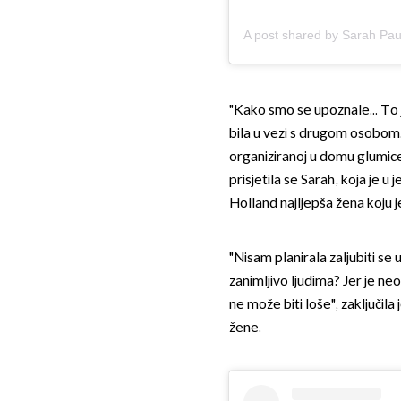
A post shared by Sarah Pa
"Kako smo se upoznale... To 
bila u vezi s drugom osobom
organiziranoj u domu glumic
prisjetila se Sarah, koja je u
Holland najljepša žena koju je
"Nisam planirala zaljubiti se 
zanimljivo ljudima? Jer je ne
ne može biti loše", zaključila 
žene.