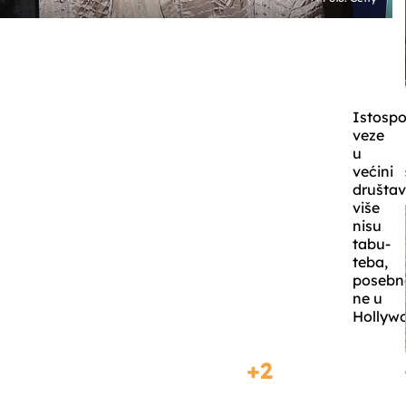
Istospo
veze
u
većini
društa
više
nisu
tabu-
teba,
posebn
ne u
Hollyw
2