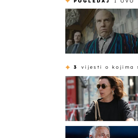
POGLEDAJ
I OVO
3
vijesti o kojima