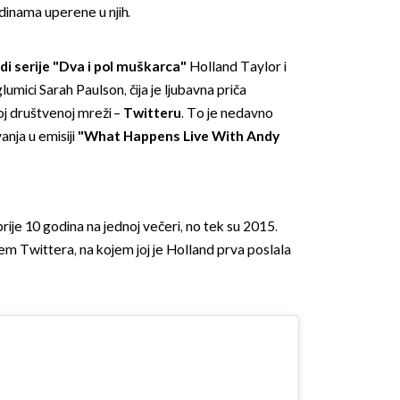
dinama uperene u njih.
zdi serije "Dva i pol muškarca"
Holland Taylor i
lumici Sarah Paulson, čija je ljubavna priča
oj društvenoj mreži –
Twitteru
. To je nedavno
anja u emisiji
"What Happens Live With Andy
OMOGUĆI OBAVIJESTI
ije 10 godina na jednoj večeri, no tek su 2015.
em Twittera, na kojem joj je Holland prva poslala