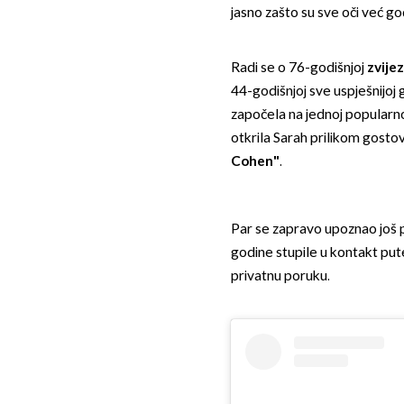
jasno zašto su sve oči već go
Radi se o 76-godišnjoj
zvije
44-godišnjoj sve uspješnijoj g
započela na jednoj popularn
otkrila Sarah prilikom gostov
Cohen"
.
Par se zapravo upoznao još pr
godine stupile u kontakt put
privatnu poruku.