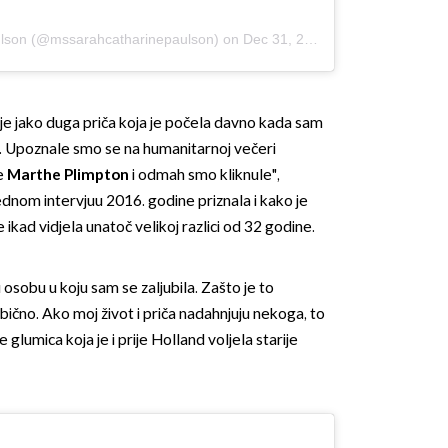
ulson (@mssarahcatharinepaulson)
on
Dec 31, 2018 at 9:18pm PST
je jako duga priča koja je počela davno kada sam
. Upoznale smo se na humanitarnoj večeri
e
Marthe Plimpton
i odmah smo kliknule",
 jednom intervjuu 2016. godine priznala i kako je
 ikad vidjela unatoč velikoj razlici od 32 godine.
u osobu u koju sam se zaljubila. Zašto je to
obično. Ako moj život i priča nadahnjuju nekoga, to
je glumica koja je i prije Holland voljela starije