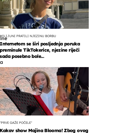
MILIJUNI PRATILI NJEZINU BORBU
lne
Internetom se širi posljednja poruka
preminule TikTokerice, njezine riječi
sada posebno bole...
va
o
oodu.
"PRVE GAŽE POČELE"
Kakav show Majina Blooma! Zbog ovog