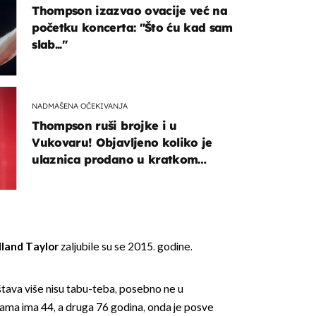
Thompson izazvao ovacije već na
početku koncerta: "Što ću kad sam
slab..."
NADMAŠENA OČEKIVANJA
Thompson ruši brojke i u
Vukovaru! Objavljeno koliko je
ulaznica prodano u kratkom
vremenu
lland Taylor
zaljubile su se 2015. godine.
štava više nisu tabu-teba, posebno ne u
dama ima 44, a druga 76 godina, onda je posve