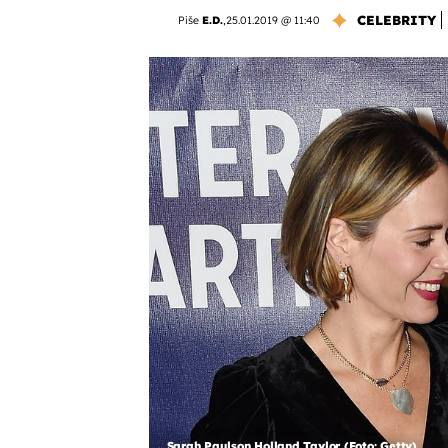
CELEBRITY
Piše
E.D.
,
25.01.2019 @ 11:40
Sarah Paulson Holland Taylor (Foto: Getty)