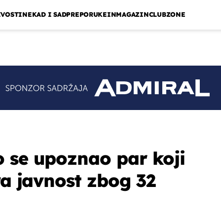
IVOSTI
NEKAD I SAD
PREPORUKE
INMAGAZIN
CLUBZONE
 se upoznao par koji
ra javnost zbog 32