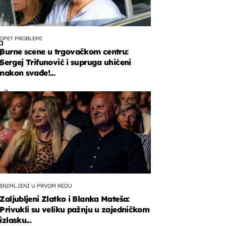
OPET PROBLEMI
a
Burne scene u trgovačkom centru:
a
Sergej Trifunović i supruga uhićeni
a
nakon svađe!...
nik
nog
a
la
SNIMLJENI U PRVOM REDU
Zaljubljeni Zlatko i Blanka Mateša:
Privukli su veliku pažnju u zajedničkom
izlasku...