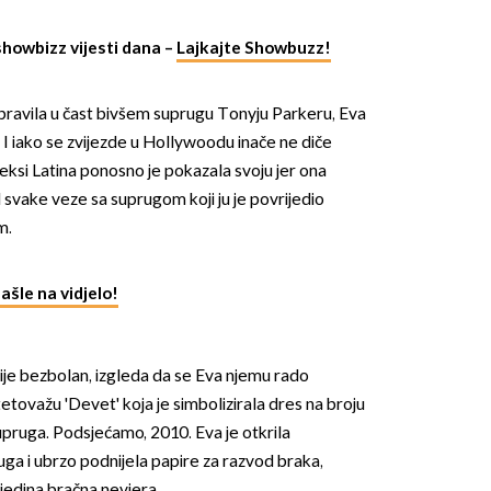
showbizz vijesti dana –
Lajkajte Showbuzz!
pravila u čast bivšem suprugu Tonyju Parkeru, Eva
 I iako se zvijezde u Hollywoodu inače ne diče
seksi Latina ponosno je pokazala svoju jer ona
OMOGUĆI OBAVIJESTI
d svake veze sa suprugom koji ju je povrijedio
m.
ašle na vidjelo!
ije bezbolan, izgleda da se Eva njemu rado
etovažu 'Devet' koja je simbolizirala dres na broju
pruga. Podsjećamo, 2010. Eva je otkrila
ga i ubrzo podnijela papire za razvod braka,
 jedina bračna nevjera.