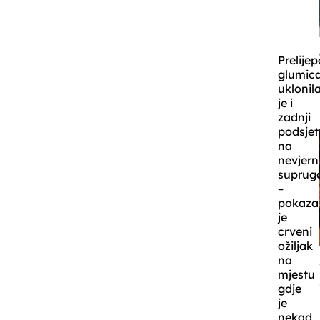
Prelijep
glumic
uklonil
je i
zadnji
podsjet
na
nevjer
suprug
–
pokaza
je
crveni
ožiljak
na
mjestu
gdje
je
nekad