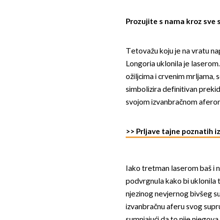
Prozujite s nama kroz sve 
Tetovažu koju je na vratu na
Longoria uklonila je laserom.
ožiljcima i crvenim mrljama, 
simbolizira definitivan preki
svojom izvanbračnom afero
>> Prljave tajne poznatih iz
Iako tretman laserom baš i n
podvrgnula kako bi uklonila t
njezinog nevjernog bivšeg su
izvanbračnu aferu svog supru
sumnjajući da to nije njegova