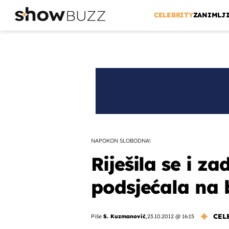
CELEBRITY
ZANIMLJ
NAPOKON SLOBODNA!
Riješila se i za
podsjećala na 
CEL
Piše
S. Kuzmanović
,
23.10.2012 @ 16:15