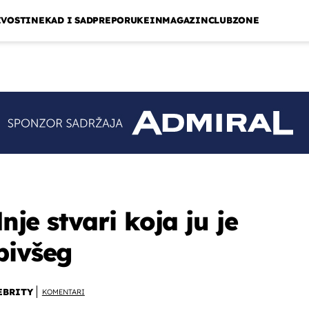
IVOSTI
NEKAD I SAD
PREPORUKE
INMAGAZIN
CLUBZONE
dnje stvari koja ju je
bivšeg
EBRITY
KOMENTARI