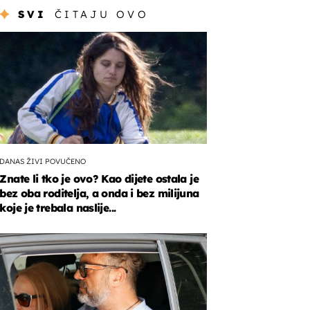
SVI
ČITAJU OVO
DANAS ŽIVI POVUČENO
Znate li tko je ovo? Kao dijete ostala je
bez oba roditelja, a onda i bez milijuna
koje je trebala naslije...