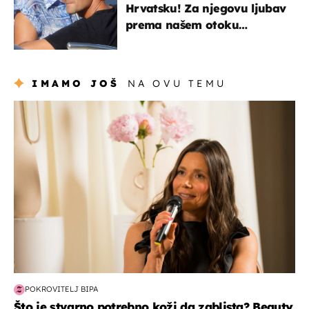
Hrvatsku! Za njegovu ljubav
prema našem otoku
zaslužan je jedan poznati
Hrvat
IMAMO JOŠ
NA OVU TEMU
moda & ljepota
POKROVITELJ BIPA
Što je stvarno potrebno koži da zablista? Beauty