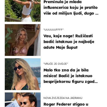
Preminula je mlada
influencerica koju je pratilo
više od milijun ljudi, dugo se
borila s opakom bolešću
"UUUUUUFFFF"
Vau, koje noge! Ružičasti
badić istaknuo je najbolje
adute Maje Šuput
"VRUĆE JE OVDJE"
Malo tko zna da je bila
misica! Badić je istaknuo
besprijekornu figuru zgodne
voditeljice
NOVA ZVIJEZDA NA JADRANU
Roger Federer stigao u