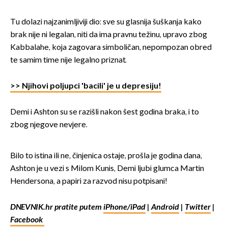
Tu dolazi najzanimljiviji dio: sve su glasnija šuškanja kako
brak nije ni legalan, niti da ima pravnu težinu, upravo zbog
Kabbalahe, koja zagovara simboličan, nepompozan obred
te samim time nije legalno priznat.
>> Njihovi poljupci 'bacili' je u depresiju!
Demi i Ashton su se razišli nakon šest godina braka, i to
zbog njegove nevjere.
Bilo to istina ili ne, činjenica ostaje, prošla je godina dana,
Ashton je u vezi s Milom Kunis, Demi ljubi glumca Martin
Hendersona, a papiri za razvod nisu potpisani!
DNEVNIK.hr pratite putem
iPhone/iPad
|
Android
|
Twitter
|
Facebook