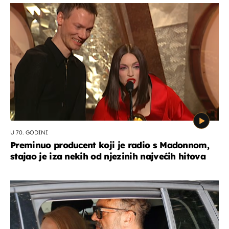
U 70. GODINI
Preminuo producent koji je radio s Madonnom,
stajao je iza nekih od njezinih najvećih hitova