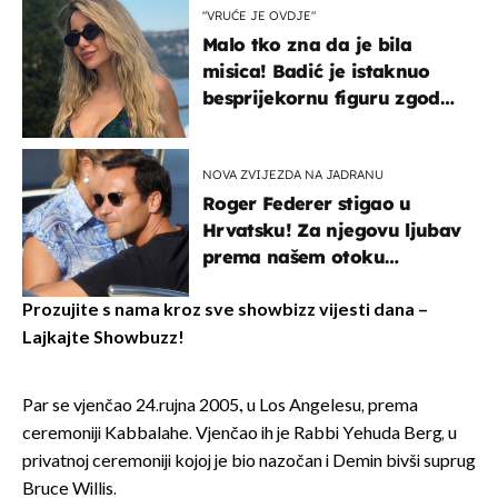
"VRUĆE JE OVDJE"
Malo tko zna da je bila
misica! Badić je istaknuo
besprijekornu figuru zgodne
voditeljice
NOVA ZVIJEZDA NA JADRANU
Roger Federer stigao u
Hrvatsku! Za njegovu ljubav
prema našem otoku
zaslužan je jedan poznati
Hrvat
Prozujite s nama kroz sve showbizz vijesti dana –
Lajkajte Showbuzz!
Par se vjenčao 24.rujna 2005., u Los Angelesu, prema
ceremoniji Kabbalahe. Vjenčao ih je Rabbi Yehuda Berg, u
privatnoj ceremoniji kojoj je bio nazočan i Demin bivši suprug
Bruce Willis.