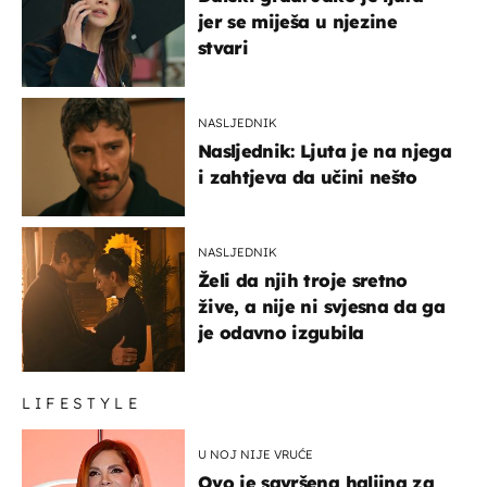
jer se miješa u njezine
stvari
NASLJEDNIK
Nasljednik: Ljuta je na njega
i zahtjeva da učini nešto
NASLJEDNIK
Želi da njih troje sretno
žive, a nije ni svjesna da ga
je odavno izgubila
LIFESTYLE
U NOJ NIJE VRUĆE
Ovo je savršena haljina za