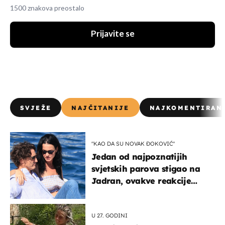
1500 znakova preostalo
Prijavite se
SVJEŽE
NAJČITANIJE
NAJKOMENTIRAN
"KAO DA SU NOVAK ĐOKOVIĆ"
Jedan od najpoznatijih
svjetskih parova stigao na
Jadran, ovakve reakcije
vjerojatno nisu očekivali
U 27. GODINI