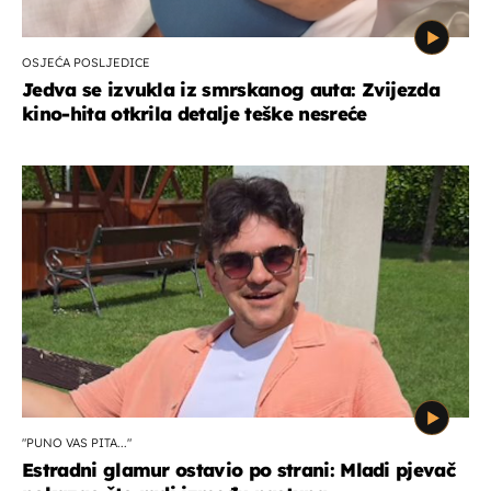
OSJEĆA POSLJEDICE
Jedva se izvukla iz smrskanog auta: Zvijezda
kino-hita otkrila detalje teške nesreće
"PUNO VAS PITA..."
Estradni glamur ostavio po strani: Mladi pjevač