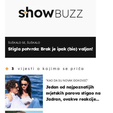
ŠUŠKALO SE, ŠUŠKALO
Stigla potvrda: Brak je ipak (bio) valjan!
3
vijesti o kojima se priča
"KAO DA SU NOVAK ĐOKOVIĆ"
Jedan od najpoznatijih
svjetskih parova stigao na
Jadran, ovakve reakcije
vjerojatno nisu očekivali