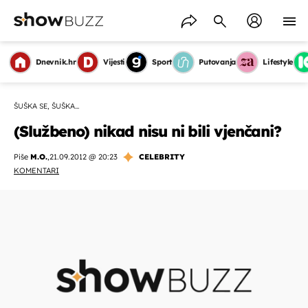
Dnevnik.hr
Vijesti
Sport
Putovanja
Lifestyle
ŠUŠKA SE, ŠUŠKA...
(Službeno) nikad nisu ni bili vjenčani?
Piše
M.O.
,
21.09.2012 @ 20:23
CELEBRITY
KOMENTARI
OMOGUĆI OBAVIJESTI