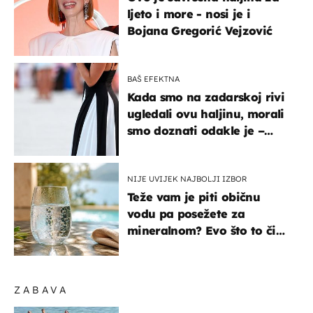
ljeto i more - nosi je i
Bojana Gregorić Vejzović
BAŠ EFEKTNA
Kada smo na zadarskoj rivi
ugledali ovu haljinu, morali
smo doznati odakle je –
košta samo 18 eura
NIJE UVIJEK NAJBOLJI IZBOR
Teže vam je piti običnu
vodu pa posežete za
mineralnom? Evo što to čini
organizmu
ZABAVA