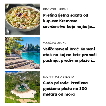
OBVEZNO PROBATI!
Prefina ljetna salata od
kupusa: Kremasto
savršenstvo koje najbolje
paše uz pečeno meso
VODIČ PO OTOKU
Veličanstveni Brač: Kameni
otok na kojem ćete pronaći
pustinju, predivne plaže i
uzbudljivu hranu
NAJMANJA NA SVIJETU
Čudo prirode: Predivna
pješčana plaža na 100
metara od mora