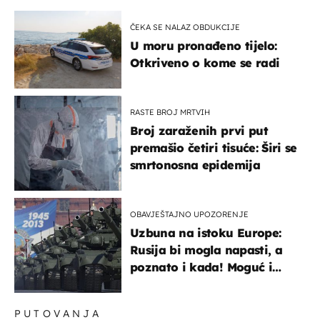
ČEKA SE NALAZ OBDUKCIJE
U moru pronađeno tijelo:
Otkriveno o kome se radi
RASTE BROJ MRTVIH
Broj zaraženih prvi put
premašio četiri tisuće: Širi se
smrtonosna epidemija
OBAVJEŠTAJNO UPOZORENJE
Uzbuna na istoku Europe:
Rusija bi mogla napasti, a
poznato i kada! Moguć i
kopneni upad u članicu
NATO-a
PUTOVANJA