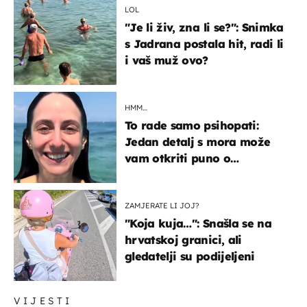
LOL
"Je li živ, zna li se?": Snimka
s Jadrana postala hit, radi li
i vaš muž ovo?
HMM…
To rade samo psihopati:
Jedan detalj s mora može
vam otkriti puno o
prijateljima
ZAMJERATE LI JOJ?
"Koja kuja…": Snašla se na
hrvatskoj granici, ali
gledatelji su podijeljeni
VIJESTI