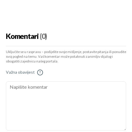
Komentari
(0)
Uključite se u raspravu – podijelite svoje mišljenje, postavite pitanja ili ponudite
svoj pogled na temu. Vaš komentar može potaknuti zanimljiv dijalog i
obogatiti zajednicu našeg portala.
Važna obavijest
!