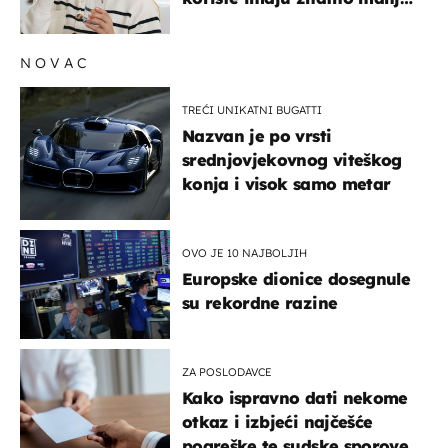
rizik od ovoga
NOVAC
TREĆI UNIKATNI BUGATTI
Nazvan je po vrsti
srednjovjekovnog viteškog
konja i visok samo metar
OVO JE 10 NAJBOLJIH
Europske dionice dosegnule
su rekordne razine
ZA POSLODAVCE
Kako ispravno dati nekome
otkaz i izbjeći najčešće
pogreške te sudske sporove