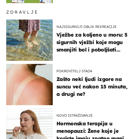
ZDRAVLJE
NAJSIGURNIJI OBLIK REKREACIJE
Vježbe za koljeno u moru: 5
sigurnih vježbi koje mogu
smanjiti bol i poboljšati
pokretljivost
POKROVITELJ STADA
Zašto neki ljudi izgore na
suncu već nakon 15 minuta,
a drugi ne?
NOVO ISTRAŽIVANJE
Hormonska terapija u
menopauzi: Žene koje je
koriste imaju znatno manji