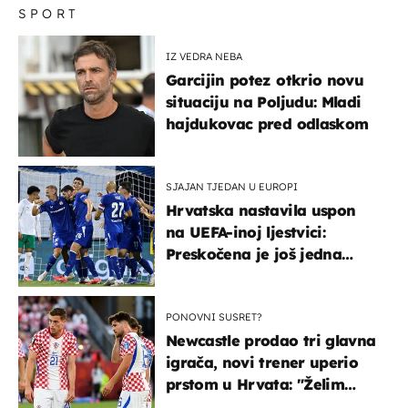
SPORT
IZ VEDRA NEBA
Garcijin potez otkrio novu
situaciju na Poljudu: Mladi
hajdukovac pred odlaskom
SJAJAN TJEDAN U EUROPI
Hrvatska nastavila uspon
na UEFA-inoj ljestvici:
Preskočena je još jedna
država
PONOVNI SUSRET?
Newcastle prodao tri glavna
igrača, novi trener uperio
prstom u Hrvata: "Želim
njega!"