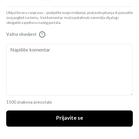
Uključite se u raspravu – podijelite svoje mišljenje, postavite pitanja ili ponudite
svoj pogled na temu. Vaš komentar može potaknuti zanimljiv dijalog i
obogatiti zajednicu našeg portala.
Važna obavijest
!
1500 znakova preostalo
Prijavite se