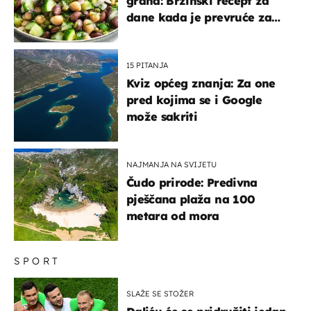
graha: Brzinski recept za
dane kada je prevruće za
kuhanje
15 PITANJA
Kviz općeg znanja: Za one
pred kojima se i Google
može sakriti
NAJMANJA NA SVIJETU
Čudo prirode: Predivna
pješčana plaža na 100
metara od mora
SPORT
SLAŽE SE STOŽER