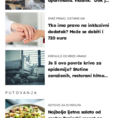
apartmana. Vlasnik: "Dok je
gorjelo, smijali su se, pili i
pokazivali mi srednji prst"
IMAŠ PRAVO, OSTVARI GA!
Tko ima pravo na inkluzivni
dodatak? Može se dobiti i
720 eura
KRENULO OD BRZE HRANE
Je li ovo povrće krivo za
epidemiju? Stotine
zaraženih, restorani hitno
povukli proizvod
PUTOVANJA
GOTOVO ZA 15 MINUTA
Najbolja ljetna salata od