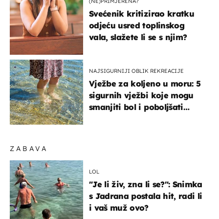
(NE)PRIMJERENA?
Svećenik kritizirao kratku
odjeću usred toplinskog
vala, slažete li se s njim?
NAJSIGURNIJI OBLIK REKREACIJE
Vježbe za koljeno u moru: 5
sigurnih vježbi koje mogu
smanjiti bol i poboljšati
pokretljivost
ZABAVA
LOL
"Je li živ, zna li se?": Snimka
s Jadrana postala hit, radi li
i vaš muž ovo?