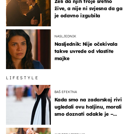
Želi da njih troje sretno
žive, a nije ni svjesna da ga
je odavno izgubila
NASLJEDNIK
Nasljednik: Nije očekivala
takve uvrede od vlastite
majke
LIFESTYLE
BAŠ EFEKTNA
Kada smo na zadarskoj rivi
ugledali ovu haljinu, morali
smo doznati odakle je –
košta samo 18 eura