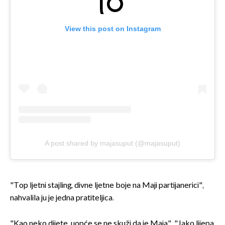
View this post on Instagram
A post shared by majasuput (@majasuput)
"Top ljetni stajling, divne ljetne boje na Maji partijanerici",
nahvalila ju je jedna pratiteljica.
"Kao neko dijete, uopće se ne skuži da je Maja", "Jako lijepa