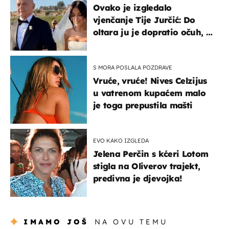
Ovako je izgledalo
vjenčanje Tije Jurčić: Do
oltara ju je dopratio očuh, a
slavilo se uz Olivera i Rozgu
S MORA POSLALA POZDRAVE
Vruće, vruće! Nives Celzijus
u vatrenom kupaćem malo
je toga prepustila mašti
EVO KAKO IZGLEDA
Jelena Perčin s kćeri Lotom
stigla na Oliverov trajekt,
predivna je djevojka!
IMAMO JOŠ
NA OVU TEMU