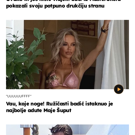
pokazali svoju potpuno drukčiju stranu
"UUUUUUFFFF"
Vau, koje noge! Ružičasti badić istaknuo je
najbolje adute Maje Šuput