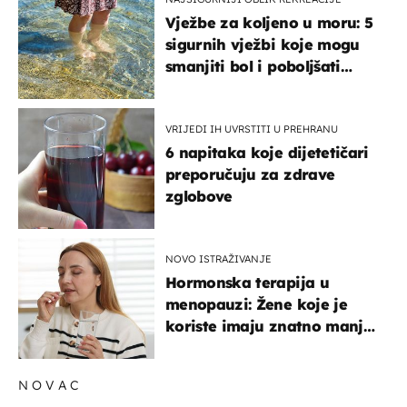
Vježbe za koljeno u moru: 5
sigurnih vježbi koje mogu
smanjiti bol i poboljšati
pokretljivost
VRIJEDI IH UVRSTITI U PREHRANU
6 napitaka koje dijetetičari
preporučuju za zdrave
zglobove
NOVO ISTRAŽIVANJE
Hormonska terapija u
menopauzi: Žene koje je
koriste imaju znatno manji
rizik od ovoga
NOVAC