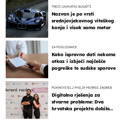
TREĆI UNIKATNI BUGATTI
Nazvan je po vrsti
srednjovjekovnog viteškog
konja i visok samo metar
ZA POSLODAVCE
Kako ispravno dati nekome
otkaz i izbjeći najčešće
pogreške te sudske sporove
POKROVITELJ PHILIP MORRIS ZAGREB
Digitalna rješenja za
stvarne probleme: Dva
hrvatska projekta dobila
potporu za razvoj