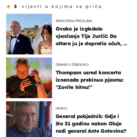
3
vijesti o kojima se priča
RASKOŠNA PROSLAVA
Ovako je izgledalo
vjenčanje Tije Jurčić: Do
oltara ju je dopratio očuh, a
slavilo se uz Olivera i Rozgu
DRAMA U ŠIBENIKU
Thompson usred koncerta
iznenada prekinuo pjesmu:
"Zovite hitnu!"
HEROJ
General pobjednik: Gdje i
što 31 godinu nakon Oluje
radi general Ante Gotovina?