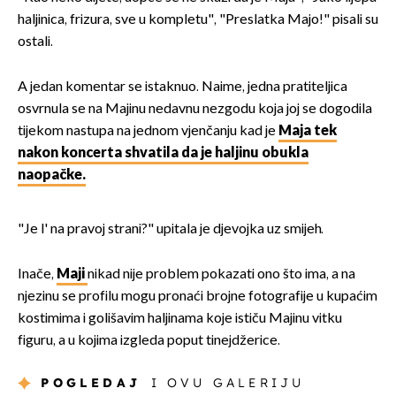
haljinica, frizura, sve u kompletu", "Preslatka Majo!" pisali su
ostali.
A jedan komentar se istaknuo. Naime, jedna pratiteljica
osvrnula se na Majinu nedavnu nezgodu koja joj se dogodila
tijekom nastupa na jednom vjenčanju kad je
Maja tek
nakon koncerta shvatila da je haljinu obukla
naopačke.
"Je l' na pravoj strani?" upitala je djevojka uz smijeh.
Inače,
Maji
nikad nije problem pokazati ono što ima, a na
njezinu se profilu mogu pronaći brojne fotografije u kupaćim
kostimima i golišavim haljinama koje ističu Majinu vitku
figuru, a u kojima izgleda poput tinejdžerice.
POGLEDAJ
I OVU GALERIJU