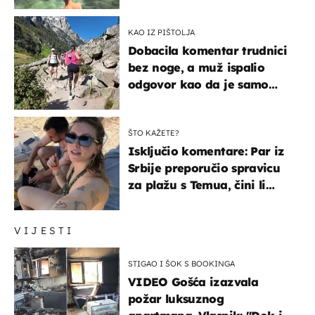
KAO IZ PIŠTOLJA
Dobacila komentar trudnici
bez noge, a muž ispalio
odgovor kao da je samo
čekao…
ŠTO KAŽETE?
Isključio komentare: Par iz
Srbije preporučio spravicu
za plažu s Temua, čini li
vam se ovo sigurnim?
VIJESTI
STIGAO I ŠOK S BOOKINGA
VIDEO Gošća izazvala
požar luksuznog