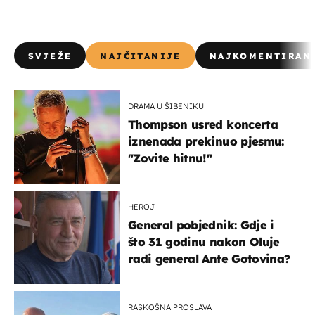
SVJEŽE
NAJČITANIJE
NAJKOMENTIRAN
DRAMA U ŠIBENIKU
Thompson usred koncerta
iznenada prekinuo pjesmu:
"Zovite hitnu!"
HEROJ
General pobjednik: Gdje i
što 31 godinu nakon Oluje
radi general Ante Gotovina?
RASKOŠNA PROSLAVA