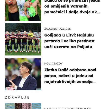
Daliću će se pridružiti jedan
od omiljenih Vatrenih,
pomoćnici i dalje dvoje oko
ponude
ŽALGIRIS RAZBIJEN
Golijada u Litvi: Hajduku
petarda i velika prednost
uoči uzvrata na Poljudu
NOVI IZAZOV
Zlatko Dalić odabrao novi
posao, odlazi u jednu od
najatraktivnijih zemalja
svijeta
ZDRAVLJE
NAJSIGURNIJI OBLIK REKREACIJE