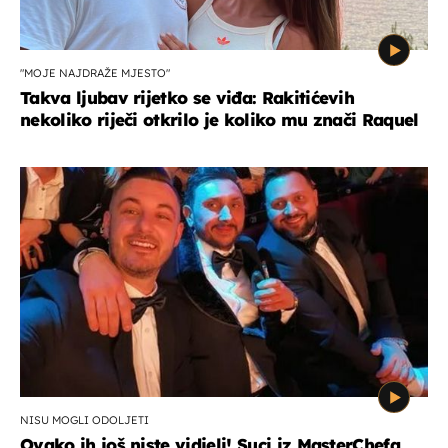
"MOJE NAJDRAŽE MJESTO"
Takva ljubav rijetko se viđa: Rakitićevih
nekoliko riječi otkrilo je koliko mu znači Raquel
NISU MOGLI ODOLJETI
Ovako ih još niste vidjeli! Suci iz MasterChefa