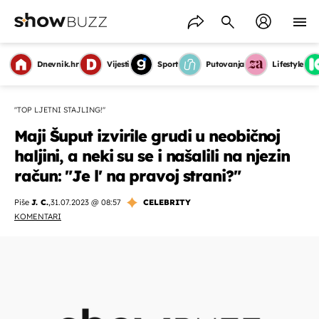
Dnevnik.hr
Vijesti
Sport
Putovanja
Lifestyle
"TOP LJETNI STAJLING!"
Maji Šuput izvirile grudi u neobičnoj
haljini, a neki su se i našalili na njezin
račun: "Je l' na pravoj strani?"
Piše
J. C.
,
31.07.2023 @ 08:57
CELEBRITY
KOMENTARI
OMOGUĆI OBAVIJESTI