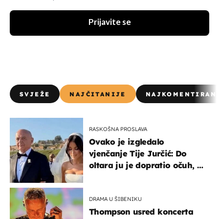
Prijavite se
SVJEŽE
NAJČITANIJE
NAJKOMENTIRAN
RASKOŠNA PROSLAVA
Ovako je izgledalo
vjenčanje Tije Jurčić: Do
oltara ju je dopratio očuh, a
slavilo se uz Olivera i Rozgu
DRAMA U ŠIBENIKU
Thompson usred koncerta