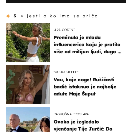
3
vijesti o kojima se priča
U 27. GODINI
Preminula je mlada
influencerica koju je pratilo
više od milijun ljudi, dugo se
borila s opakom bolešću
"UUUUUUFFFF"
Vau, koje noge! Ružičasti
badić istaknuo je najbolje
adute Maje Šuput
RASKOŠNA PROSLAVA
Ovako je izgledalo
vjenčanje Tije Jurčić: Do