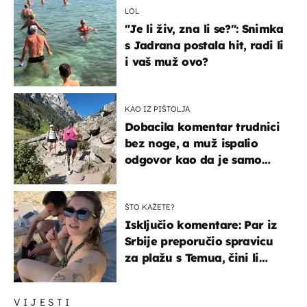
LOL
"Je li živ, zna li se?": Snimka
s Jadrana postala hit, radi li
i vaš muž ovo?
KAO IZ PIŠTOLJA
Dobacila komentar trudnici
bez noge, a muž ispalio
odgovor kao da je samo
čekao…
ŠTO KAŽETE?
Isključio komentare: Par iz
Srbije preporučio spravicu
za plažu s Temua, čini li
vam se ovo sigurnim?
VIJESTI