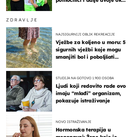
ponude
ZDRAVLJE
NAJSIGURNIJI OBLIK REKREACIJE
Vježbe za koljeno u moru: 5
sigurnih vježbi koje mogu
smanjiti bol i poboljšati
pokretljivost
STUDIJA NA GOTOVO 1.900 OSOBA
Ljudi koji redovito rade ovo
imaju “mlađi” organizam,
pokazuje istraživanje
NOVO ISTRAŽIVANJE
Hormonska terapija u
menopauzi: Žene koje je