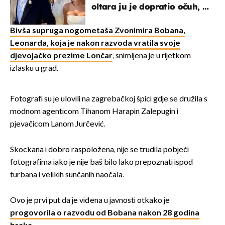
oltara ju je dopratio očuh, a
slavilo se uz Olivera i Rozgu
Bivša supruga nogometaša Zvonimira Bobana,
Leonarda, koja je nakon razvoda vratila svoje
djevojačko prezime Lončar
, snimljena je u rijetkom
izlasku u grad.
Fotografi su je ulovili na zagrebačkoj špici gdje se družila s
modnom agenticom Tihanom Harapin Zalepugin i
pjevačicom Lanom Jurčević.
Skockana i dobro raspoložena, nije se trudila pobjeći
fotografima iako je nije baš bilo lako prepoznati ispod
turbana i velikih sunčanih naočala.
Ovo je prvi put da je viđena u javnosti otkako je
progovorila o razvodu od Bobana nakon 28 godina