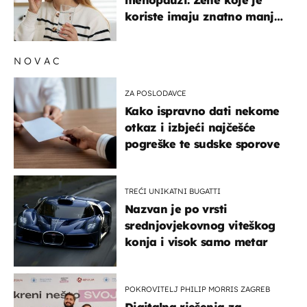
koriste imaju znatno manji
rizik od ovoga
NOVAC
ZA POSLODAVCE
Kako ispravno dati nekome
otkaz i izbjeći najčešće
pogreške te sudske sporove
TREĆI UNIKATNI BUGATTI
Nazvan je po vrsti
srednjovjekovnog viteškog
konja i visok samo metar
POKROVITELJ PHILIP MORRIS ZAGREB
Digitalna rješenja za