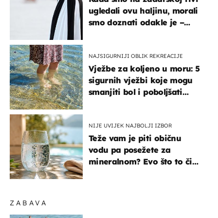
ugledali ovu haljinu, morali
smo doznati odakle je –
košta samo 18 eura
NAJSIGURNIJI OBLIK REKREACIJE
Vježbe za koljeno u moru: 5
sigurnih vježbi koje mogu
smanjiti bol i poboljšati
pokretljivost
NIJE UVIJEK NAJBOLJI IZBOR
Teže vam je piti običnu
vodu pa posežete za
mineralnom? Evo što to čini
organizmu
ZABAVA