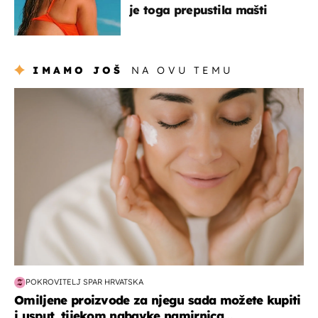
je toga prepustila mašti
IMAMO JOŠ
NA OVU TEMU
moda & ljepota
POKROVITELJ SPAR HRVATSKA
Omiljene proizvode za njegu sada možete kupiti
i usput, tijekom nabavke namirnica...