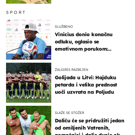
SPORT
SLUŽBENO
Vinicius donio konačnu
odluku, oglasio se
emotivnom porukom:
"Hvala vam svima"
ŽALGIRIS RAZBIJEN
Golijada u Litvi: Hajduku
petarda i velika prednost
uoči uzvrata na Poljudu
SLAŽE SE STOŽER
Daliću će se pridružiti jedan
od omiljenih Vatrenih,
pomoćnici i dalje dvoje oko