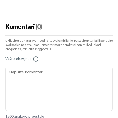
Komentari
(0)
Uključite se u raspravu – podijelite svoje mišljenje, postavite pitanja ili ponudite
svoj pogled na temu. Vaš komentar može potaknuti zanimljiv dijalog i
obogatiti zajednicu našeg portala.
Važna obavijest
!
1500 znakova preostalo