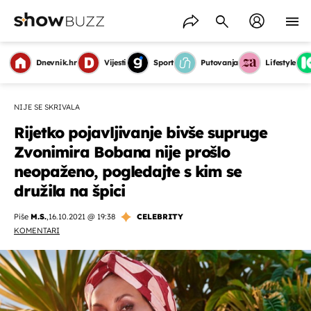
Dnevnik.hr
Vijesti
Sport
Putovanja
Lifestyle
NIJE SE SKRIVALA
Rijetko pojavljivanje bivše supruge
Zvonimira Bobana nije prošlo
neopaženo, pogledajte s kim se
družila na špici
Piše
M.S.
,
16.10.2021 @ 19:38
CELEBRITY
KOMENTARI
OMOGUĆI OBAVIJESTI