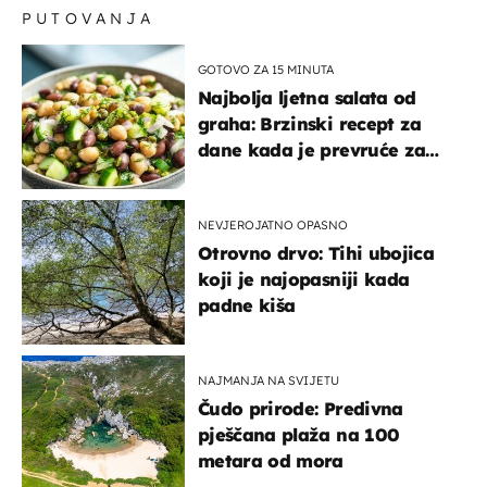
PUTOVANJA
GOTOVO ZA 15 MINUTA
Najbolja ljetna salata od
graha: Brzinski recept za
dane kada je prevruće za
kuhanje
NEVJEROJATNO OPASNO
Otrovno drvo: Tihi ubojica
koji je najopasniji kada
padne kiša
NAJMANJA NA SVIJETU
Čudo prirode: Predivna
pješčana plaža na 100
metara od mora