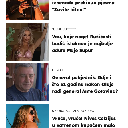
iznenada prekinuo pjesmu:
"Zovite hitnu!"
"UUUUUUFFFF"
Vau, koje noge! Ružičasti
badić istaknuo je najbolje
adute Maje Šuput
HEROJ
General pobjednik: Gdje i
što 31 godinu nakon Oluje
radi general Ante Gotovina?
S MORA POSLALA POZDRAVE
Vruće, vruće! Nives Celzijus
u vatrenom kupaćem malo