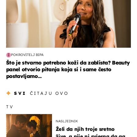
POKROVITELJ BIPA
Što je stvarno potrebno koži da zablista? Beauty
panel otvorio pitanja koja si i same često
postavljamo...
SVI
ČITAJU OVO
TV
NASLJEDNIK
Želi da njih troje sretno
žive, a nije ni svjesna da ga