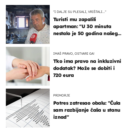
"I DALJE SU PLESALI, VRIŠTALI..."
Turisti mu zapalili
apartman: "U 30 minuta
nestalo je 50 godina našeg
života, supruga i ja ne
možemo oka sklopiti"
IMAŠ PRAVO, OSTVARI GA!
Tko ima pravo na inkluzivni
dodatak? Može se dobiti i
720 eura
PRIMORJE
Potres zatresao obalu: "Čula
sam razbijanje čaša u stanu
iznad"