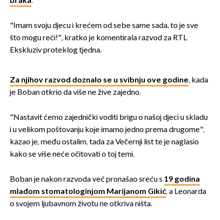
braka
.
"Imam svoju djecu i krećem od sebe same sada, to je sve
što mogu reći!", kratko je komentirala razvod za RTL
Ekskluziv proteklog tjedna.
Za njihov razvod doznalo se u svibnju ove godine
, kada
je Boban otkrio da više ne žive zajedno.
"Nastavit ćemo zajednički voditi brigu o našoj djeci u skladu
i u velikom poštovanju koje imamo jedno prema drugome",
kazao je, među ostalim, tada za Večernji list te je naglasio
kako se više neće očitovati o toj temi.
Boban je nakon razvoda već pronašao sreću s
19 godina
mlađom stomatologinjom Marijanom Gikić
, a Leonarda
o svojem ljubavnom životu ne otkriva ništa.