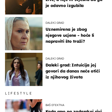
je odavno izgubila
DALEKI GRAD
Uznemirena je zbog
njegove ucjene - hoće li
napraviti što traži?
DALEKI GRAD
Daleki grad: Intuicija joj
govori da danas neće otići
iz njihovog života
LIFESTYLE
BAŠ EFEKTNA
Kada smo na zadarskoj rivi