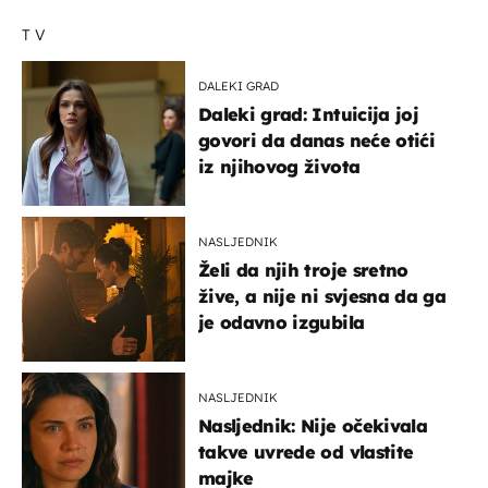
TV
DALEKI GRAD
Daleki grad: Intuicija joj
govori da danas neće otići
iz njihovog života
NASLJEDNIK
Želi da njih troje sretno
žive, a nije ni svjesna da ga
je odavno izgubila
NASLJEDNIK
Nasljednik: Nije očekivala
takve uvrede od vlastite
majke