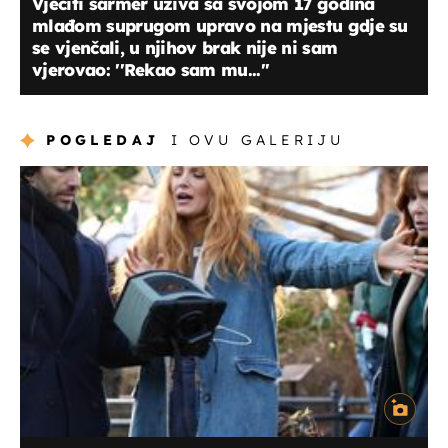
Vječiti šarmer uživa sa svojom 17 godina
mlađom suprugom upravo na mjestu gdje su
se vjenčali, u njihov brak nije ni sam
vjerovao: ''Rekao sam mu...''
POGLEDAJ
I OVU GALERIJU