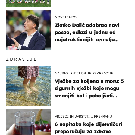
NOVI IZAZOV
Zlatko Dalić odabrao novi
posao, odlazi u jednu od
najatraktivnijih zemalja
svijeta
ZDRAVLJE
NAJSIGURNIJI OBLIK REKREACIJE
Vježbe za koljeno u moru: 5
sigurnih vježbi koje mogu
smanjiti bol i poboljšati
pokretljivost
VRIJEDI IH UVRSTITI U PREHRANU
6 napitaka koje dijetetičari
preporučuju za zdrave