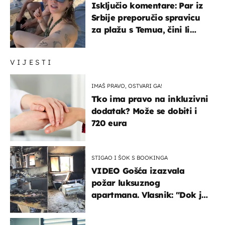
Isključio komentare: Par iz
Srbije preporučio spravicu
za plažu s Temua, čini li
vam se ovo sigurnim?
VIJESTI
IMAŠ PRAVO, OSTVARI GA!
Tko ima pravo na inkluzivni
dodatak? Može se dobiti i
720 eura
STIGAO I ŠOK S BOOKINGA
VIDEO Gošća izazvala
požar luksuznog
apartmana. Vlasnik: "Dok je
gorjelo, smijali su se, pili i
pokazivali mi srednji prst"