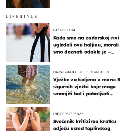
LIFESTYLE
BAŠ EFEKTNA
Kada smo na zadarskoj rivi
ugledali ovu haljinu, morali
smo doznati odakle je –
košta samo 18 eura
NAJSIGURNIJI OBLIK REKREACIJE
Vježbe za koljeno u moru: 5
sigurnih vježbi koje mogu
smanjiti bol i poboljšati
pokretljivost
(NE)PRIMJERENA?
Svećenik kritizirao kratku
odjeću usred toplinskog