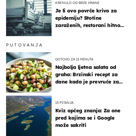
KRENULO OD BRZE HRANE
Je li ovo povrće krivo za
epidemiju? Stotine
zaraženih, restorani hitno
povukli proizvod
PUTOVANJA
GOTOVO ZA 15 MINUTA
Najbolja ljetna salata od
graha: Brzinski recept za
dane kada je prevruće za
kuhanje
15 PITANJA
Kviz općeg znanja: Za one
pred kojima se i Google
može sakriti