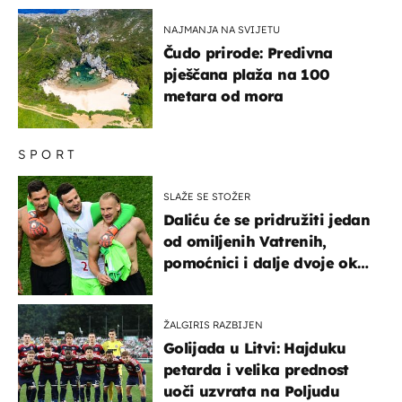
NAJMANJA NA SVIJETU
Čudo prirode: Predivna
pješčana plaža na 100
metara od mora
SPORT
SLAŽE SE STOŽER
Daliću će se pridružiti jedan
od omiljenih Vatrenih,
pomoćnici i dalje dvoje oko
ponude
ŽALGIRIS RAZBIJEN
Golijada u Litvi: Hajduku
petarda i velika prednost
uoči uzvrata na Poljudu