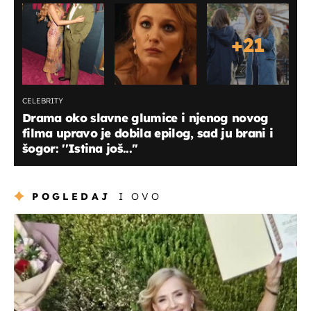
+
21
CELEBRITY
Drama oko slavne glumice i njenog novog
filma upravo je dobila epilog, sad ju brani i
šogor: ''Istina još...''
POGLEDAJ
I OVO