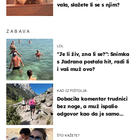
vala, slažete li se s njim?
ZABAVA
LOL
"Je li živ, zna li se?": Snimka
s Jadrana postala hit, radi li
i vaš muž ovo?
KAO IZ PIŠTOLJA
Dobacila komentar trudnici
bez noge, a muž ispalio
odgovor kao da je samo
čekao…
ŠTO KAŽETE?