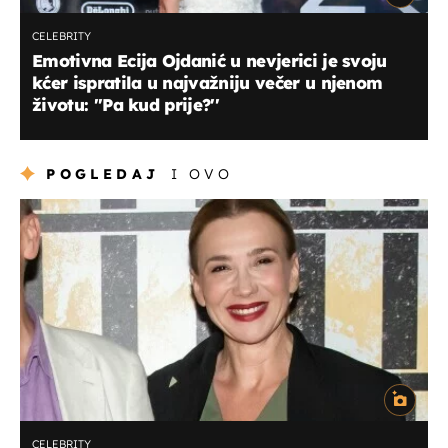
CELEBRITY
Emotivna Ecija Ojdanić u nevjerici je svoju
kćer ispratila u najvažniju večer u njenom
životu: ''Pa kud prije?''
POGLEDAJ
I OVO
CELEBRITY