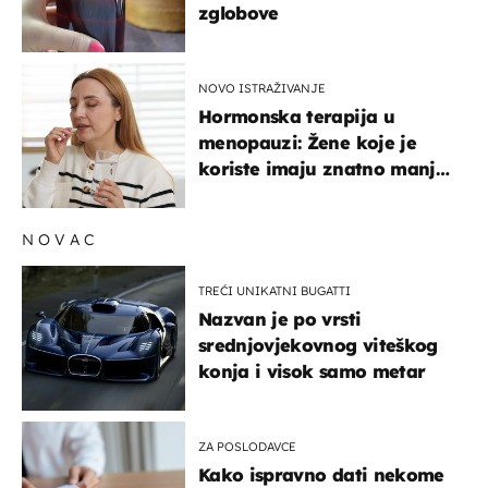
zglobove
NOVO ISTRAŽIVANJE
Hormonska terapija u
menopauzi: Žene koje je
koriste imaju znatno manji
rizik od ovoga
NOVAC
TREĆI UNIKATNI BUGATTI
Nazvan je po vrsti
srednjovjekovnog viteškog
konja i visok samo metar
ZA POSLODAVCE
Kako ispravno dati nekome