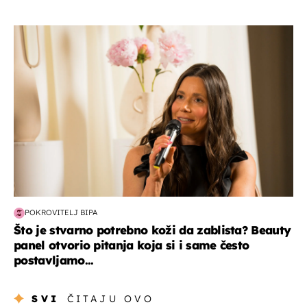
moda & ljepota
POKROVITELJ BIPA
Što je stvarno potrebno koži da zablista? Beauty
panel otvorio pitanja koja si i same često
postavljamo...
SVI
ČITAJU OVO