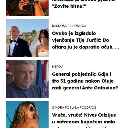
"Zovite hitnu!"
RASKOŠNA PROSLAVA
Ovako je izgledalo
vjenčanje Tije Jurčić: Do
oltara ju je dopratio očuh, a
slavilo se uz Olivera i Rozgu
HEROJ
General pobjednik: Gdje i
što 31 godinu nakon Oluje
radi general Ante Gotovina?
S MORA POSLALA POZDRAVE
Vruće, vruće! Nives Celzijus
u vatrenom kupaćem malo