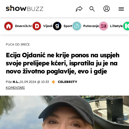
Dnevnik.hr
Vijesti
Sport
Putovanja
Lifestyle
PUCA OD SREĆE
Ecija Ojdanić ne krije ponos na uspjeh
svoje prelijepe kćeri, ispratila ju je na
novo životno poglavlje, evo i gdje
Piše
H.L.
,
01.09.2024 @ 10:33
CELEBRITY
KOMENTARI
OMOGUĆI OBAVIJESTI