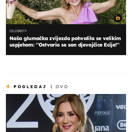
CELEBRITY
Naša glumačka zvijezda pohvalila se velikim
uspjehom: ''Ostvario se san djevojčice Ecije!''
POGLEDAJ
I OVO