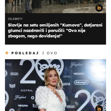
CELEBRITY
Slavlje na setu omiljenih "Kumova", dotjerani
glumci nazdravili i poručili: "Ovo nije
zbogom, nego doviđenja!"
POGLEDAJ
I OVO