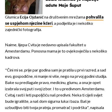
adute Maje Šuput
Glumica
Ecija Ojdanić
na društvenim mrežama
pohvalila
se uspjehom njezine kćeri
, a podijelila je i nekoliko
zajednički fotografija.
Naime, lijepa Cvita je nedavno upisala fakultet u
Amesterdamu. Ponosna mama je to ovjekovječila s nekoliko
kadrova.
''Čini mi se, prije par godina sam je pratila u prvi razred, a sad
evo, gospodične, ni manje ni više, nego na prvoj godini studija.
Bake su predlagale pravo, medicinu, glumu, a ona je opet
izabrala svoj put i svoj izbor. I to u predivnom Amsterdamu.
Cvitaj, rasti i leti pupoljčiću naš predivni. Neka ti cijeli svijet
bude igralište, a naš dom sigurna luka i baza. Baš je
uzbudljivo biti tvoja pratnja, promatrač i podrška", napisala