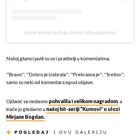
A post shared by Ecija Ojdanic (@ecijaojdanic)
Našoj glumci javili su se i pratitelji u komentarima.
''Bravo'', ''Dobro je izabrala'', ''Prekrasna je'', ''Sretno'',
samo su neki od komentara ispod objave.
Ojdanić se nedavno
pohvalila i velikom nagradom
, a
inače ju gledamo u
našoj hit-seriji "Kumovi" u ulozi
Mirjane Bogdan.
POGLEDAJ
I OVU GALERIJU