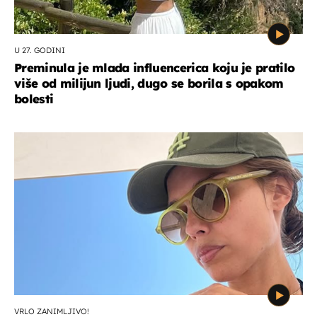
U 27. GODINI
Preminula je mlada influencerica koju je pratilo
više od milijun ljudi, dugo se borila s opakom
bolesti
VRLO ZANIMLJIVO!