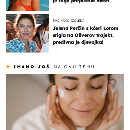
je toga prepustila mašti
EVO KAKO IZGLEDA
Jelena Perčin s kćeri Lotom
stigla na Oliverov trajekt,
predivna je djevojka!
IMAMO JOŠ
NA OVU TEMU
moda & ljepota