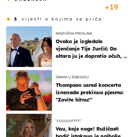
19
3
vijesti o kojima se priča
RASKOŠNA PROSLAVA
Ovako je izgledalo
vjenčanje Tije Jurčić: Do
oltara ju je dopratio očuh, a
slavilo se uz Olivera i Rozgu
DRAMA U ŠIBENIKU
Thompson usred koncerta
iznenada prekinuo pjesmu:
"Zovite hitnu!"
"UUUUUUFFFF"
Vau, koje noge! Ružičasti
badić istaknuo je najbolje