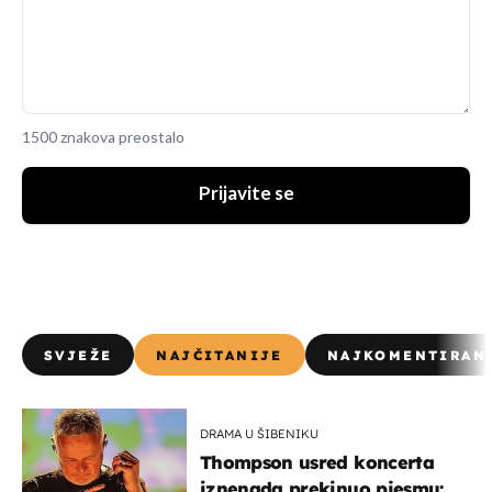
1500 znakova preostalo
Prijavite se
SVJEŽE
NAJČITANIJE
NAJKOMENTIRAN
DRAMA U ŠIBENIKU
Thompson usred koncerta
iznenada prekinuo pjesmu: