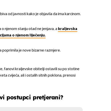
biva od javnosti kako je objavila da ima karcinom.
ta o njenom stanju otad ne jenjava, a
kraljevska
cijama o njenom liječenju.
a poprimila je nove bizarne razmjere.
fanovi kraljevske obitelji ostavili su po stotine
ta cvijeća, ali i ostalih sitnih poklona, prenosi
ovi postupci pretjerani?