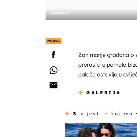
showbuzz
PODIJELI
Zanimanje građana o 
prerasta u pomalo biz
palače ostavljaju cvije
GALERIJA
3
vijesti o kojima