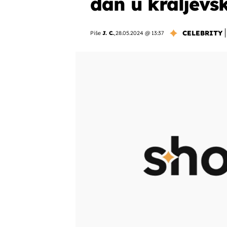
dan u kraljevsk
CELEBRITY
Piše
J. C.
,
28.05.2024 @ 13:37