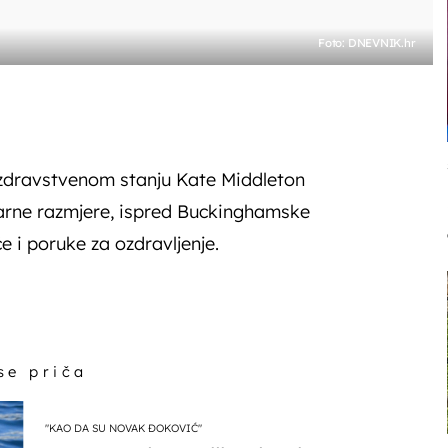
Foto: DNEVNIK.hr
zdravstvenom stanju Kate Middleton
arne razmjere, ispred Buckinghamske
će i poruke za ozdravljenje.
 se priča
"KAO DA SU NOVAK ĐOKOVIĆ"