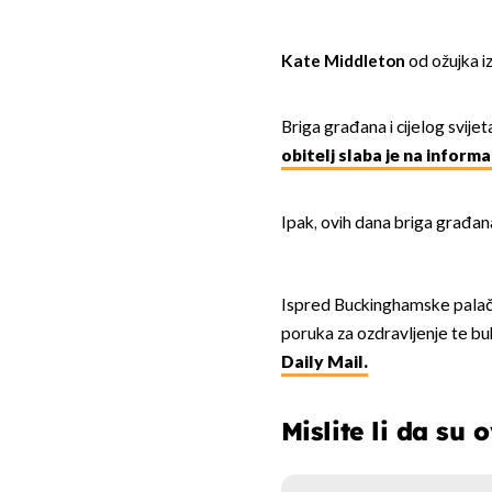
Kate Middleton
od ožujka iz
Briga građana i cijelog svije
obitelj slaba je na informa
Ipak, ovih dana briga građan
Ispred Buckinghamske palače, 
poruka za ozdravljenje te buke
Daily Mail.
Mislite li da su 