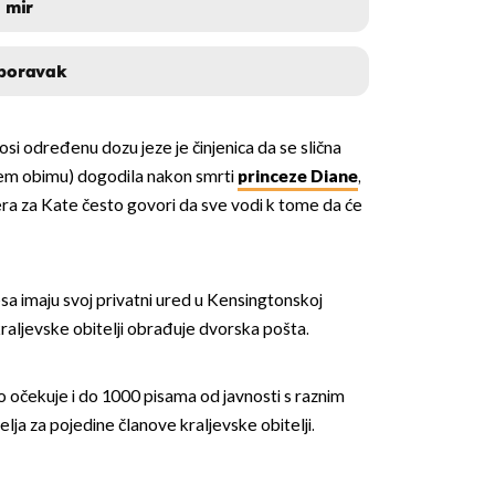
a mir
oporavak
A I TREBA MIR
nosi određenu dozu jeze je činjenica da se slična
ELE BRZ OPORAVAK
ćem obimu) dogodila nakon smrti
princeze Diane
,
OMOGUĆI OBAVIJESTI
jera za Kate često govori da sve vodi k tome da će
esa imaju svoj privatni ured u Kensingtonskoj
kraljevske obitelji obrađuje dvorska pošta.
 očekuje i do 1000 pisama od javnosti s raznim
elja za pojedine članove kraljevske obitelji.