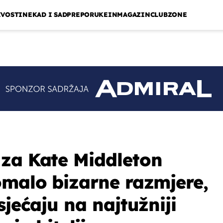
IVOSTI
NEKAD I SAD
PREPORUKE
INMAGAZIN
CLUBZONE
za Kate Middleton
omalo bizarne razmjere,
sjećaju na najtužniji