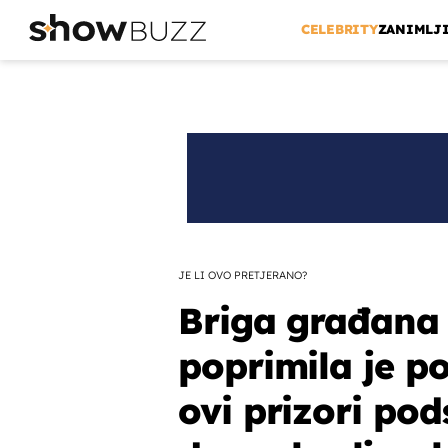
CELEBRITY
ZANIMLJ
JE LI OVO PRETJERANO?
Briga građana 
poprimila je p
ovi prizori pod