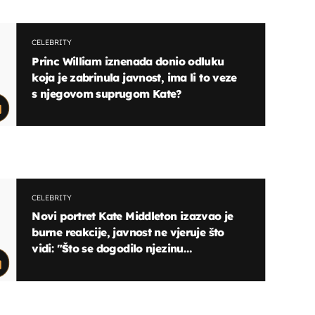
CELEBRITY
Princ William iznenada donio odluku
koja je zabrinula javnost, ima li to veze
s njegovom suprugom Kate?
CELEBRITY
Novi portret Kate Middleton izazvao je
burne reakcije, javnost ne vjeruje što
vidi: "Što se dogodilo njezinu
prekrasnom licu?"