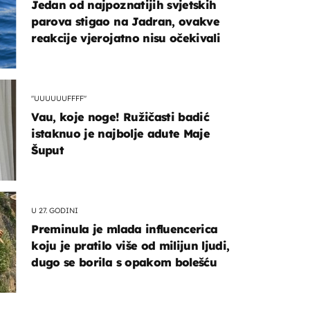
Jedan od najpoznatijih svjetskih
parova stigao na Jadran, ovakve
reakcije vjerojatno nisu očekivali
"UUUUUUFFFF"
Vau, koje noge! Ružičasti badić
istaknuo je najbolje adute Maje
Šuput
U 27. GODINI
Preminula je mlada influencerica
koju je pratilo više od milijun ljudi,
dugo se borila s opakom bolešću