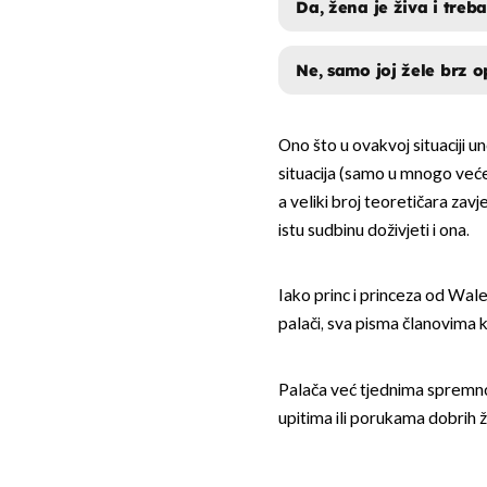
Da, žena je živa i treb
Ne, samo joj žele brz 
DA, ŽENA JE ŽIV
Ono što u ovakvoj situaciji u
NE, SAMO JOJ Ž
situacija (samo u mnogo ve
a veliki broj teoretičara zav
istu sudbinu doživjeti i ona.
Iako princ i princeza od Wal
palači, sva pisma članovima 
Palača već tjednima spremno
upitima ili porukama dobrih ž