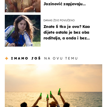
Jozinović zapjevaju
Oliverov hit!
DANAS ŽIVI POVUČENO
Znate li tko je ovo? Kao
dijete ostala je bez oba
roditelja, a onda i bez
milijuna koje je trebala
naslijediti
IMAMO JOŠ
NA OVU TEMU
zanimljivosti