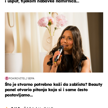
i usput, tijekom nabavke namirnica...
moda & ljepota
POKROVITELJ BIPA
Što je stvarno potrebno koži da zablista? Beauty
panel otvorio pitanja koja si i same često
postavljamo...