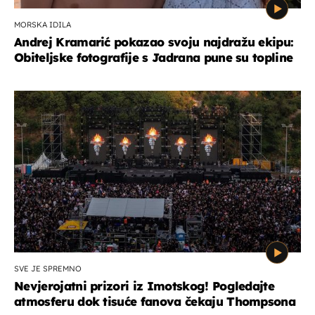
MORSKA IDILA
Andrej Kramarić pokazao svoju najdražu ekipu:
Obiteljske fotografije s Jadrana pune su topline
SVE JE SPREMNO
Nevjerojatni prizori iz Imotskog! Pogledajte
atmosferu dok tisuće fanova čekaju Thompsona