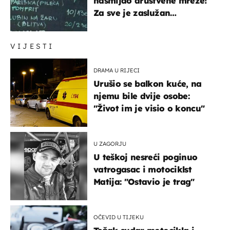
nasmijao društvene mreže!
Za sve je zaslužan
urnebesan naziv jela
VIJESTI
DRAMA U RIJECI
Urušio se balkon kuće, na
njemu bile dvije osobe:
"Život im je visio o koncu"
U ZAGORJU
U teškoj nesreći poginuo
vatrogasac i motociklst
Matija: "Ostavio je trag"
OČEVID U TIJEKU