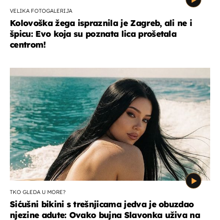
VELIKA FOTOGALERIJA
Kolovoška žega ispraznila je Zagreb, ali ne i
špicu: Evo koja su poznata lica prošetala
centrom!
TKO GLEDA U MORE?
Sićušni bikini s trešnjicama jedva je obuzdao
njezine adute: Ovako bujna Slavonka uživa na