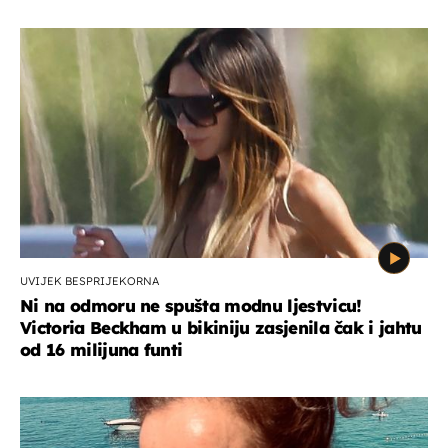
UVIJEK BESPRIJEKORNA
Ni na odmoru ne spušta modnu ljestvicu!
Victoria Beckham u bikiniju zasjenila čak i jahtu
od 16 milijuna funti