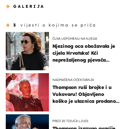
GALERIJA
3
vijesti o kojima se priča
ČUVA USPOMENU NA NJEGA
Njezinog oca obožavala je
cijela Hrvatska! Kći
neprežaljenog pjevača
projurila špicom na dva
kotača
NADMAŠENA OČEKIVANJA
Thompson ruši brojke i u
Vukovaru! Objavljeno
koliko je ulaznica prodano
u kratkom vremenu
PRED 20 TISUĆA LJUDI
Thompson izazvao ovacije