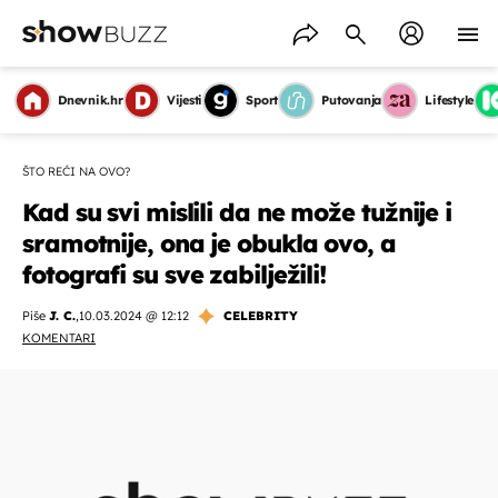
Dnevnik.hr
Vijesti
Sport
Putovanja
Lifestyle
ŠTO REĆI NA OVO?
Kad su svi mislili da ne može tužnije i
sramotnije, ona je obukla ovo, a
fotografi su sve zabilježili!
Piše
J. C.
,
10.03.2024 @ 12:12
CELEBRITY
KOMENTARI
OMOGUĆI OBAVIJESTI