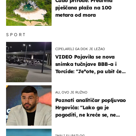
Čudo prirode: Predivna
pješčana plaža na 100
metara od mora
SPORT
CIPELARILI GA DOK JE LEŽAO
VIDEO Pojavila se nova
snimka tučnjave BBB-a i
Torcide: "Je*ote, pa ubit će
ga!"
AU, OVO JE RUŽNO
Poznati analitičar popljuvao
Hrgovića: "Lako ga je
pogoditi, ne kreće se, ne
koristi noge..."
IMALI SU RAZLOG