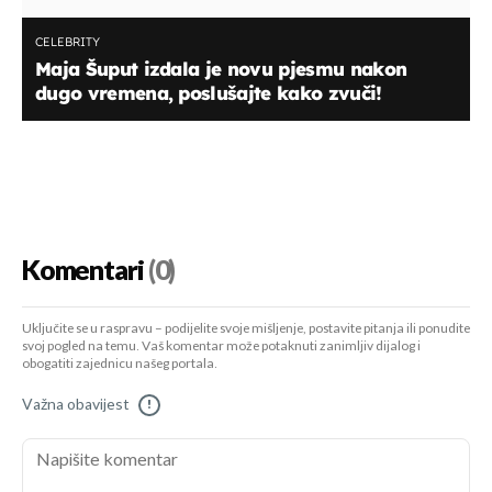
CELEBRITY
Maja Šuput izdala je novu pjesmu nakon
dugo vremena, poslušajte kako zvuči!
Komentari
(0)
Uključite se u raspravu – podijelite svoje mišljenje, postavite pitanja ili ponudite
svoj pogled na temu. Vaš komentar može potaknuti zanimljiv dijalog i
obogatiti zajednicu našeg portala.
Važna obavijest
!