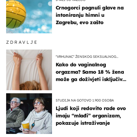
Crnogorci pognuli glave na
intoniranju himni u
Zagrebu, evo zašto
ZDRAVLJE
"VRHUNAC" ŽENSKOG SEKSUALNOG
ISKUSTVA
Kako do vaginalnog
orgazma? Samo 18 % žena
može ga doživjeti isključivo
na ovaj način
STUDIJA NA GOTOVO 1.900 OSOBA
Ljudi koji redovito rade ovo
imaju “mlađi” organizam,
pokazuje istraživanje