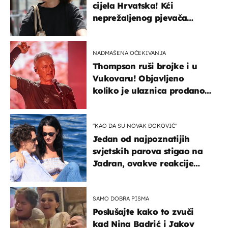
cijela Hrvatska! Kći
neprežaljenog pjevača
projurila špicom na dva
kotača
NADMAŠENA OČEKIVANJA
Thompson ruši brojke i u
Vukovaru! Objavljeno
koliko je ulaznica prodano
u kratkom vremenu
"KAO DA SU NOVAK ĐOKOVIĆ"
Jedan od najpoznatijih
svjetskih parova stigao na
Jadran, ovakve reakcije
vjerojatno nisu očekivali
SAMO DOBRA PISMA
Poslušajte kako to zvuči
kad Nina Badrić i Jakov