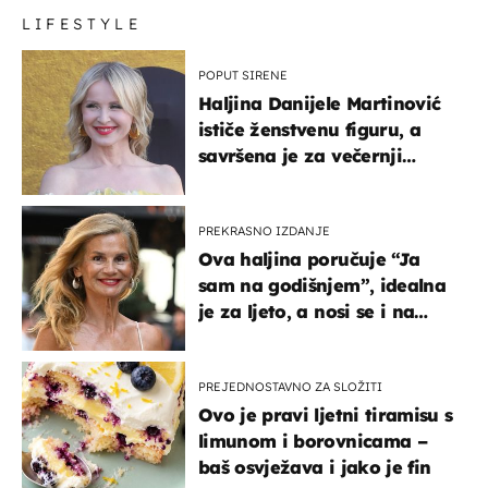
LIFESTYLE
POPUT SIRENE
Haljina Danijele Martinović
ističe ženstvenu figuru, a
savršena je za večernji
izlazak na moru
PREKRASNO IZDANJE
Ova haljina poručuje “Ja
sam na godišnjem”, idealna
je za ljeto, a nosi se i na
zagrebačkoj špici
PREJEDNOSTAVNO ZA SLOŽITI
Ovo je pravi ljetni tiramisu s
limunom i borovnicama –
baš osvježava i jako je fin