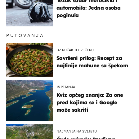
Težak sudar motocikla i
automobila: Jedna osoba
poginula
PUTOVANJA
UZ RUČAK ILI VEČERU
Savršeni prilog: Recept za
najfinije mahune sa špekom
15 PITANJA
Kviz općeg znanja: Za one
pred kojima se i Google
može sakriti
NAJMANJA NA SVIJETU