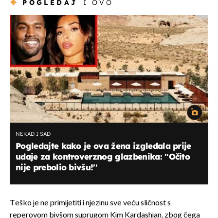
POGLEDAJ
I OVO
NEKAD I SAD
Pogledajte kako je ova žena izgledala prije
udaje za kontroverznog glazbenika: "Očito
nije prebolio bivšu!''
Teško je ne primijetiti i njezinu sve veću sličnost s
reperovom bivšom suprugom Kim Kardashian, zbog čega