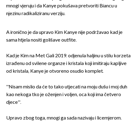
mnogi vjeruju i da Kanye pokušava pretvoriti Biancu u
njezinu radikaliziranu verziju.
A ironično je da upravo Kim Kanye nije podržavao kad je
sama htjela nositi golišave outfite.
Kad je Kim na Met Gali 2019. odjenula haljinu u stilu korzeta
izrađenu od svilene organze i kristala koji imitiraju kapljive
od kristala, Kanye je otvoreno osudio komplet.
''Nisam mislio da će to tako utjecati na moju dušu i moj duh
kao nekoga tko je oženjen i voljen, oca koji ima četvero
djece''.
Upravo zbog toga, mnogi ga sada nazivaju i licemjerom.