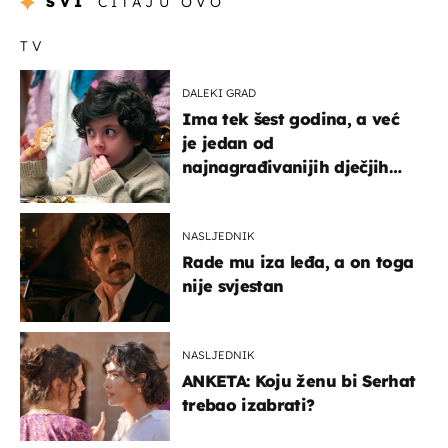
SVI
ČITAJU OVO
TV
DALEKI GRAD
Ima tek šest godina, a već
je jedan od
najnagrađivanijih dječjih
glumaca
NASLJEDNIK
Rade mu iza leđa, a on toga
nije svjestan
NASLJEDNIK
ANKETA: Koju ženu bi Serhat
trebao izabrati?