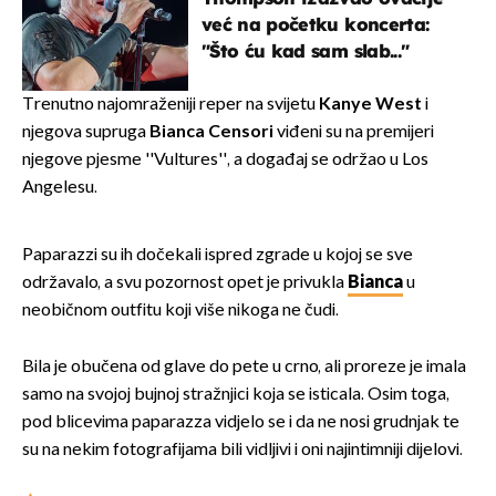
već na početku koncerta:
"Što ću kad sam slab..."
Trenutno najomraženiji reper na svijetu
Kanye West
i
njegova supruga
Bianca Censori
viđeni su na premijeri
njegove pjesme ''Vultures'', a događaj se održao u Los
Angelesu.
Paparazzi su ih dočekali ispred zgrade u kojoj se sve
održavalo, a svu pozornost opet je privukla
Bianca
u
neobičnom outfitu koji više nikoga ne čudi.
Bila je obučena od glave do pete u crno, ali proreze je imala
samo na svojoj bujnoj stražnjici koja se isticala. Osim toga,
pod blicevima paparazza vidjelo se i da ne nosi grudnjak te
su na nekim fotografijama bili vidljivi i oni najintimniji dijelovi.