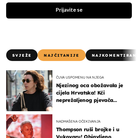
Prijavite se
SVJEŽE
NAJČITANIJE
NAJKOMENTIRAN
ČUVA USPOMENU NA NJEGA
Njezinog oca obožavala je
cijela Hrvatska! Kći
neprežaljenog pjevača
projurila špicom na dva
kotača
NADMAŠENA OČEKIVANJA
Thompson ruši brojke i u
Vukovaru! Objavljeno