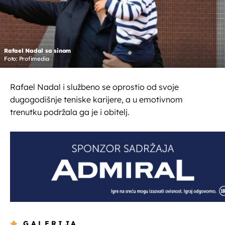
Rafael Nadal sa sinom
Foto: Profimedia
Rafael Nadal i službeno se oprostio od svoje
dugogodišnje teniske karijere, a u emotivnom
trenutku podržala ga je i obitelj.
GALERIJA