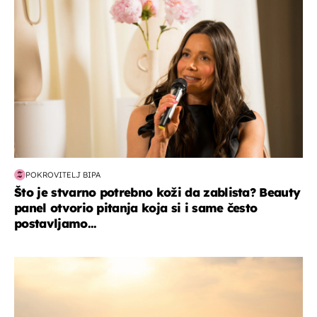
POKROVITELJ BIPA
Što je stvarno potrebno koži da zablista? Beauty
panel otvorio pitanja koja si i same često
postavljamo...
zanimljivosti