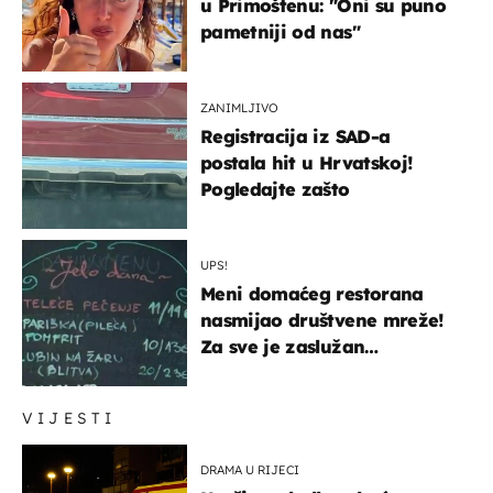
u Primoštenu: "Oni su puno
pametniji od nas"
ZANIMLJIVO
Registracija iz SAD-a
postala hit u Hrvatskoj!
Pogledajte zašto
UPS!
Meni domaćeg restorana
nasmijao društvene mreže!
Za sve je zaslužan
urnebesan naziv jela
VIJESTI
DRAMA U RIJECI