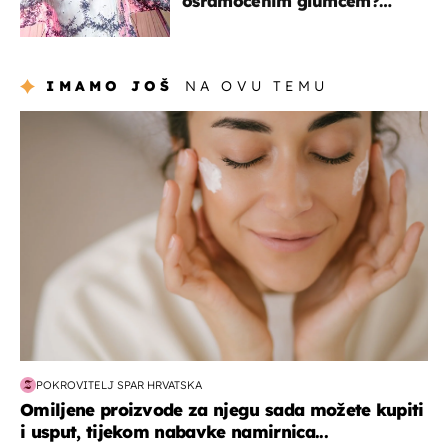
osramoćenim glumcem?
Bizarni prizori i danas
izazivaju nevjericu
IMAMO JOŠ
NA OVU TEMU
moda & ljepota
POKROVITELJ SPAR HRVATSKA
Omiljene proizvode za njegu sada možete kupiti
i usput, tijekom nabavke namirnica...