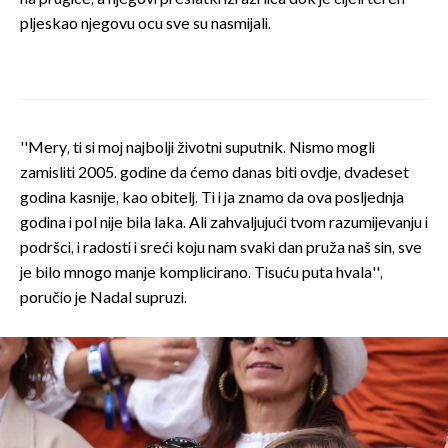
pljeskao njegovu ocu sve su nasmijali.
''Mery, ti si moj najbolji životni suputnik. Nismo mogli
zamisliti 2005. godine da ćemo danas biti ovdje, dvadeset
godina kasnije, kao obitelj. Ti i ja znamo da ova posljednja
godina i pol nije bila laka. Ali zahvaljujući tvom razumijevanju i
podršci, i radosti i sreći koju nam svaki dan pruža naš sin, sve
je bilo mnogo manje komplicirano. Tisuću puta hvala'',
poručio je Nadal supruzi.