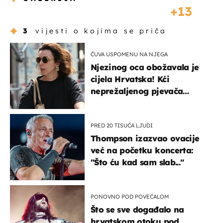
13
3
vijesti o kojima se priča
ČUVA USPOMENU NA NJEGA
Njezinog oca obožavala je
cijela Hrvatska! Kći
neprežaljenog pjevača
projurila špicom na dva
kotača
PRED 20 TISUĆA LJUDI
Thompson izazvao ovacije
već na početku koncerta:
"Što ću kad sam slab..."
PONOVNO POD POVEĆALOM
Što se sve događalo na
hrvatskom otoku pod