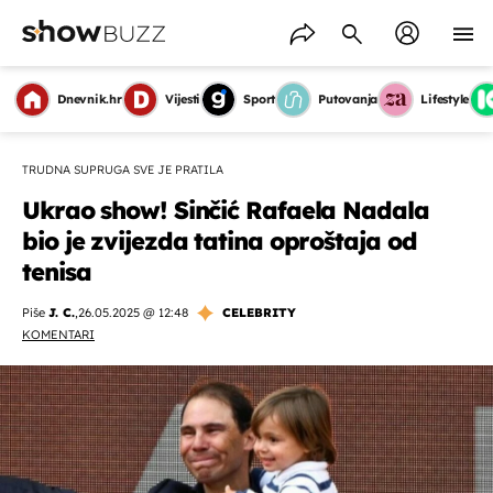
Dnevnik.hr
Vijesti
Sport
Putovanja
Lifestyle
TRUDNA SUPRUGA SVE JE PRATILA
Ukrao show! Sinčić Rafaela Nadala
bio je zvijezda tatina oproštaja od
tenisa
Piše
J. C.
,
26.05.2025 @ 12:48
CELEBRITY
KOMENTARI
OMOGUĆI OBAVIJESTI