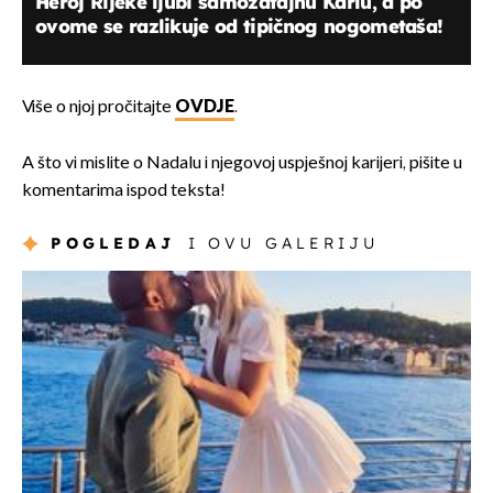
Heroj Rijeke ljubi samozatajnu Karlu, a po
ovome se razlikuje od tipičnog nogometaša!
Više o njoj pročitajte
OVDJE
.
A što vi mislite o Nadalu i njegovoj uspješnoj karijeri, pišite u
komentarima ispod teksta!
POGLEDAJ
I OVU GALERIJU