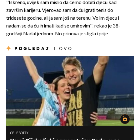
''Iskreno, uvijek sam mislio da ćemo dobiti djecu kad
završim karijeru. Vjerovao sam da ću igrati tenis do
tridesete godine, ali ja sam još na terenu. Volim djecu i
nadam se da ću ih imati kad se umirovim'', rekao je 38-
godišnji Nadal jednom. No prinova je stigla i prije.
POGLEDAJ
I OVO
CELEBRITY