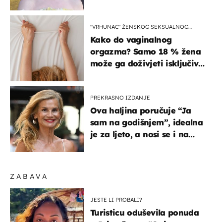
izlazak na moru
"VRHUNAC" ŽENSKOG SEKSUALNOG
ISKUSTVA
Kako do vaginalnog
orgazma? Samo 18 % žena
može ga doživjeti isključivo
na ovaj način
PREKRASNO IZDANJE
Ova haljina poručuje “Ja
sam na godišnjem”, idealna
je za ljeto, a nosi se i na
zagrebačkoj špici
ZABAVA
JESTE LI PROBALI?
Turisticu oduševila ponuda