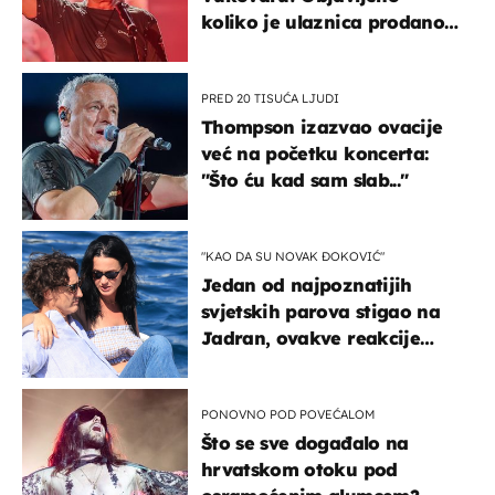
koliko je ulaznica prodano
u kratkom vremenu
PRED 20 TISUĆA LJUDI
Thompson izazvao ovacije
već na početku koncerta:
"Što ću kad sam slab..."
"KAO DA SU NOVAK ĐOKOVIĆ"
Jedan od najpoznatijih
svjetskih parova stigao na
Jadran, ovakve reakcije
vjerojatno nisu očekivali
PONOVNO POD POVEĆALOM
Što se sve događalo na
hrvatskom otoku pod