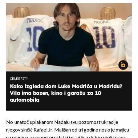
CELEBRITY
Kako izgleda dom Luke Modrića u Madridu?
Vila ima bazen, kino i garažu za 10
automobila
No, unatoč uplakanom Nadalu svu pozornost ukrao je
njegov sinčić Rafael Jr. Mališan od tri godine nosio je majicu
na prugice, a njegovi preslatki izrazi lica dok je cijeli teren