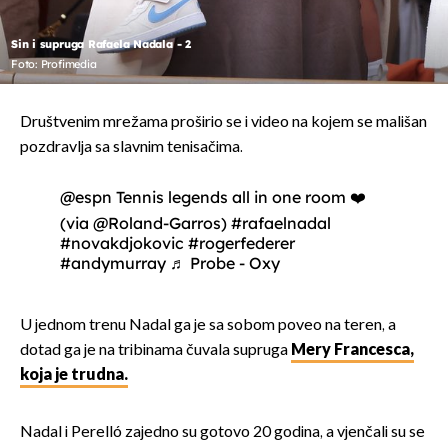
Sin i supruga Rafaela Nadala - 2
Foto: Profimedia
Društvenim mrežama proširio se i video na kojem se mališan
pozdravlja sa slavnim tenisačima.
@espn
Tennis legends all in one room ❤️
(via @Roland-Garros)
#rafaelnadal
#novakdjokovic
#rogerfederer
#andymurray
♬ Probe - Oxy
U jednom trenu Nadal ga je sa sobom poveo na teren, a
dotad ga je na tribinama čuvala supruga
Mery Francesca,
koja je trudna.
Nadal i Perelló zajedno su gotovo 20 godina, a vjenčali su se