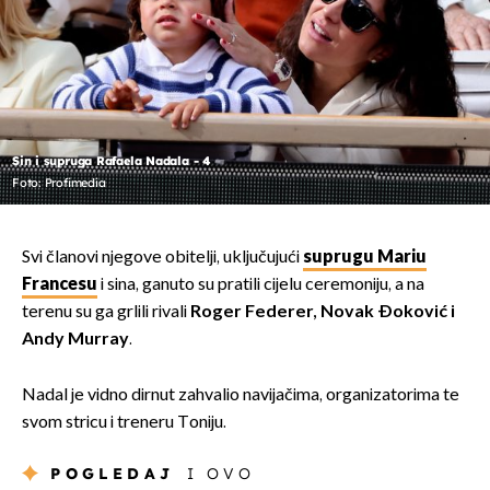
Sin i supruga Rafaela Nadala - 4
Foto: Profimedia
Svi članovi njegove obitelji, uključujući
suprugu Mariu
Francesu
i sina, ganuto su pratili cijelu ceremoniju, a na
terenu su ga grlili rivali
Roger Federer, Novak Đoković i
Andy Murray
.
Nadal je vidno dirnut zahvalio navijačima, organizatorima te
svom stricu i treneru Toniju.
POGLEDAJ
I OVO