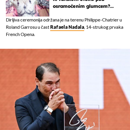
osramoćenim glumcem?
Bizarni prizori i danas
izazivaju nevjericu
Dirljiva ceremonija održana je na terenu Philippe-Chatrier u
Roland Garrosu u čast
Rafaela Nadala
, 14-strukog prvaka
French Opena.