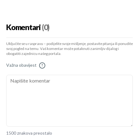
Komentari
(0)
Uključite se u raspravu – podijelite svoje mišljenje, postavite pitanja ili ponudite
svoj pogled na temu. Vaš komentar može potaknuti zanimljiv dijalog i
obogatiti zajednicu našeg portala.
Važna obavijest
!
1500 znakova preostalo